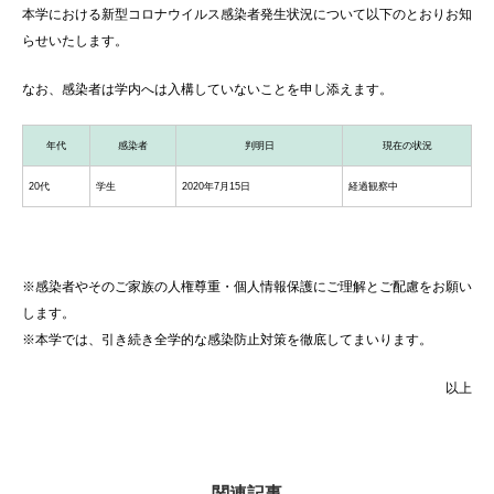
本学における新型コロナウイルス感染者発生状況について以下のとおりお知
らせいたします。
なお、感染者は学内へは入構していないことを申し添えます。
年代
感染者
判明日
現在の状況
20代
学生
2020年7月15日
経過観察中
※感染者やそのご家族の人権尊重・個人情報保護にご理解とご配慮をお願い
します。
※本学では、引き続き全学的な感染防止対策を徹底してまいります。
以上
関連記事