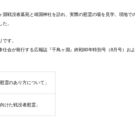
淵戦没者墓苑と靖国神社を訪れ、実際の慰霊の場を見学。現地で
した。
りです。
奉仕会
が発行する広報誌『千鳥ヶ淵』終戦80年特別号（8月号）お
慰霊のあり方について」
向けた戦没者慰霊」