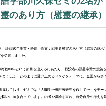
語学部川久保ゼミの2名が
慰霊のあり方（慰霊の継承
る「終戦80年事業・懸賞小論文：戦没者慰霊のあり方（慰霊の継承
賞を受賞しました。
の終戦80年という節目を迎えるにあたり、戦没者の慰霊奉賛の意義
をどう伝え、どのように受け止めるべきかをテーマに、全国から多
所属しており、ゼミでは「人間学〜思想家研究を通して〜」をテー
な問いに向き合っています。内省や議論を重ね、自分自身の考えを