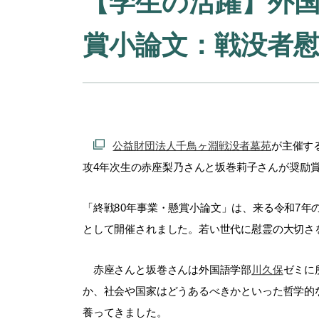
【学生の活躍】外国
賞小論文：戦没者
公益財団法人千鳥ヶ淵戦没者墓苑
が主催す
攻
4年次生の
赤座梨乃
さんと
坂巻莉子さん
が奨励
「終戦80年事業・懸賞小論文」は、来る令和7年
として開催されました。若い世代に慰霊の大切さ
赤座さんと坂巻さんは外国語学部
川久保
ゼミに
か、社会や国家はどうあるべきかといった哲学的
養ってきました。