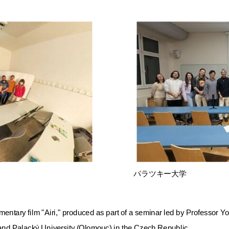
パラツキー大学
ntary film "Airi," produced as part of a seminar led by Professor Y
 and Palacký University (Olomouc) in the Czech Republic.