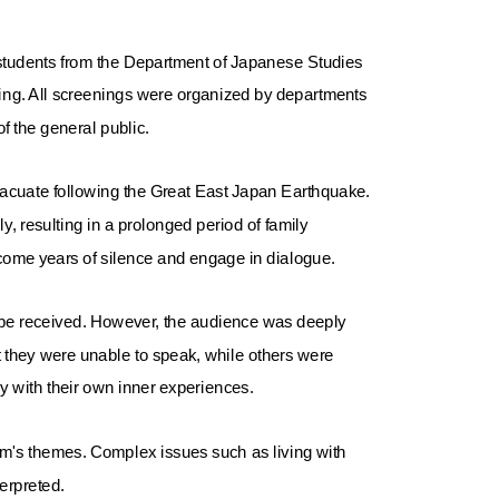
 students from the Department of Japanese Studies
ning. All screenings were organized by departments
f the general public.
vacuate following the Great East Japan Earthquake.
y, resulting in a prolonged period of family
vercome years of silence and engage in dialogue.
uld be received. However, the audience was deeply
 they were unable to speak, while others were
y with their own inner experiences.
lm's themes. Complex issues such as living with
erpreted.