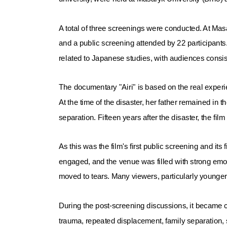
A total of three screenings were conducted. At Ma
and a public screening attended by 22 participant
related to Japanese studies, with audiences consis
The documentary "Airi" is based on the real exper
At the time of the disaster, her father remained in 
separation. Fifteen years after the disaster, the f
As this was the film's first public screening and i
engaged, and the venue was filled with strong emo
moved to tears. Many viewers, particularly younge
During the post-screening discussions, it became 
trauma, repeated displacement, family separation, s