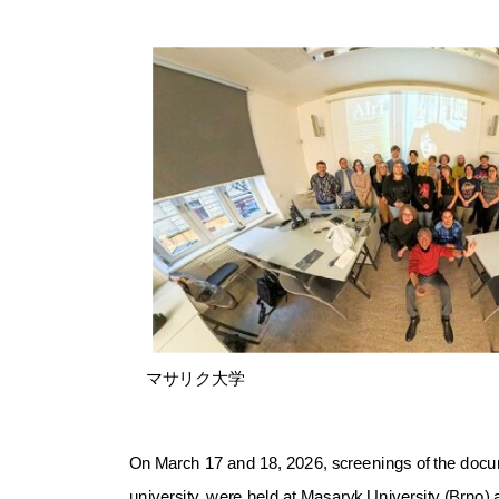
マサリク大学
On March 17 and 18, 2026, screenings of the docume
university, were held at Masaryk University (Brno)