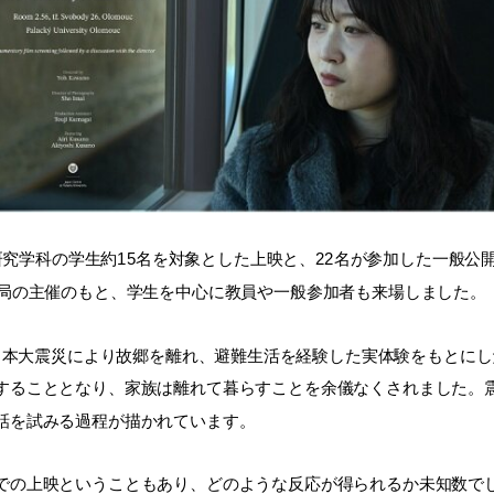
究学科の学生約15名を対象とした上映と、22名が参加した一般公
部局の主催のもと、学生を中心に教員や一般参加者も来場しました。
東日本大震災により故郷を離れ、避難生活を経験した実体験をもとに
することとなり、家族は離れて暮らすことを余儀なくされました。震
話を試みる過程が描かれています。
の上映ということもあり、どのような反応が得られるか未知数で