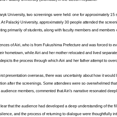
saryk University, two screenings were held: one for approximately 15
s. At Palacký University, approximately 30 people attended the scree
ting primarily of students, along with faculty members and members o
iences of Airi, who is from Fukushima Prefecture and was forced to e
their hometown, while Airi and her mother relocated and lived separatel
ilm depicts the process through which Airi and her father attempt to o
ts first presentation overseas, there was uncertainty about how it wo
tion after the screenings. Some attendees were so overwhelmed that
r audience members, commented that Airi's narrative resonated deepl
clear that the audience had developed a deep understanding of the fi
ilence, and the process of returning to dialogue were thoughtfully int