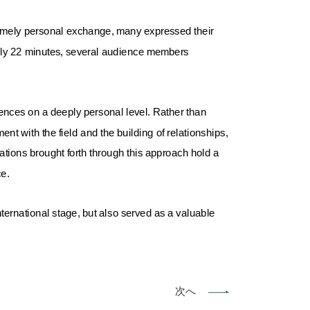
xtremely personal exchange, many expressed their
tely 22 minutes, several audience members
nces on a deeply personal level. Rather than
t with the field and the building of relationships,
tions brought forth through this approach hold a
ce.
nternational stage, but also served as a valuable
次へ