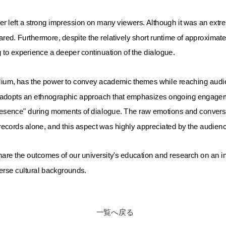
ather left a strong impression on many viewers. Although it was an e
ared. Furthermore, despite the relatively short runtime of approxima
g to experience a deeper continuation of the dialogue.
dium, has the power to convey academic themes while reaching audie
lm adopts an ethnographic approach that emphasizes ongoing engagemen
presence" during moments of dialogue. The raw emotions and conversa
 records alone, and this aspect was highly appreciated by the audien
 share the outcomes of our university's education and research on an i
erse cultural backgrounds.
一覧へ戻る