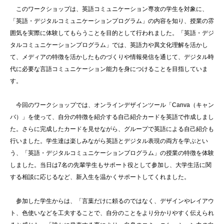
このワークショップは、英語コミュニケーション専攻の学生を対象に、
「英語・デジタルコミュニケーションプログラム」の内容を知り、授業の雰
囲気を実際に体験してもらうことを目的として行われました。「英語・デジ
タルコミュニケーションプログラム」では、英語力や異文化理解を活かし
て、メディアの特徴を活かしたものづくりや情報発信を通じて、デジタル時
代に必要な言語コミュニケーション能力を身につけることを目指していま
す。
今回のワークショップでは、オンラインデザインツール「Canva（キャン
バ）」を使って、自分の特徴を紹介する自己紹介カードを英語で作成しまし
た。さらに完成したカードを見せながら、グループで英語による自己紹介も
行いました。学生達は楽しみながら英語とデジタル表現の両方を学ぶとい
う、「英語・デジタルコミュニケーションプログラム」の授業の特徴を体験
しました。当日は7名の先輩学生もサポート役として参加し、大学生活に関
する相談に応じるなど、新入生を温かくサポートしてくれました。
参加した学生からは、「言葉だけに頼るのではなく、デザインやレイアウ
ト、色使いなどを工夫することで、自分のことをより分かりやすく伝えられ