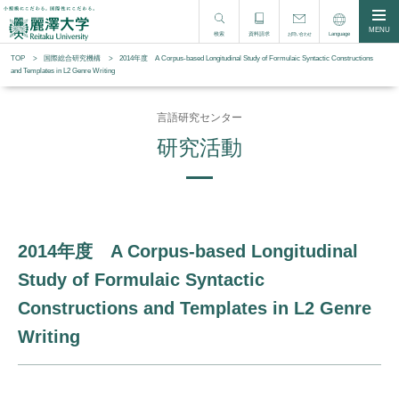
MENU
検索
資料請求
Language
お問い合わせ
TOP
国際総合研究機構
2014年度 A Corpus-based Longitudinal Study of Formulaic Syntactic Constructions
and Templates in L2 Genre Writing
言語研究センター
研究活動
2014年度 A Corpus-based Longitudinal
Study of Formulaic Syntactic
Constructions and Templates in L2 Genre
Writing