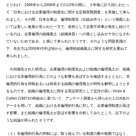
とりわけ、1996年から2008年までの12年の間に、３年毎に計５回にわたっ
て「日本における企業倫理の制度化に関する定期実態調査」を実施して来ら
れました。その間、日本企業は、倫理制度化（仕組み作り）という側面にお
いては著しい進展が見られた一方で、依然として企業不祥事が発生し続けて
いるのは、企業倫理の組織風土（組織体質）への落とし込みが十分になされ
ていないためである、と感じて来られたそうです。そのような問題意識の
下、先生方は2000年代半ば頃から、倫理的組織風土に関する研究を重ねて
来られました。
今回報告された研究は、企業倫理の制度化および組織の倫理風土が、組織
における非倫理的行為にどのような影響を及ぼすかを確認するとともに、非
倫理的行為を抑制あるいは助長する組織の倫理風土の特性を解明しようとす
るものです。組織の倫理風土に関する実証研究として定評の高い Victor &
Cullen (1987)の枠組みに基づいて、アンケート調査から得られた1,216名の
データを用いて、組織における非倫理的行為に対して、企業倫理制度が及ぼ
す影響、また組織の倫理風土が及ぼす影響を分析してみたところ、以下のよ
うな結論が得られたそうです。
（１）非倫理的行為の抑制には、取り組んでいる制度の数や範囲ではなく、