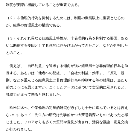
制度が実際に機能していることが重要である。
（２）非倫理的行為を抑制するためには、制度の機能以上に重要となるの
が、組織の倫理風土の構築である。
（３）それぞれ異なる組織風土特性が、非倫理的行為を抑制する要因、ある
いは助長する要因として具体的に浮かび上がってきたこと、などが判明した
とのこと。
例えば、「自己利益」を追求する傾向が強い組織風土は非倫理的行為を助
長する、あるいは「他者への配慮」、「会社の利益・効率」、「原則・規
則」などを重んじる組織風土は非倫理的行為を抑制する等の結果は、当たり
前のようにも思えますが、こうしたデータに基づいて実証的に示されると、
説得力が違って来ると感じました。
欧米に比べ、企業倫理の定量的研究が必ずしも十分に進んでいるとは言え
ない中にあって、先生方の研究は先駆的かつ大変意義深いものであったと感
じました。フロアからも多くの質問や意見が出され、活発な議論・意見交換
が行われました。