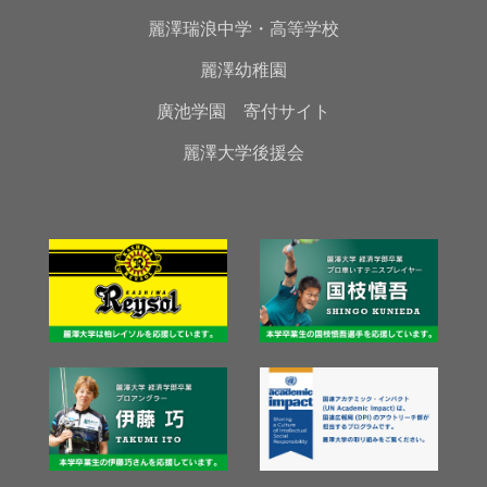
麗澤瑞浪中学・高等学校
麗澤幼稚園
廣池学園 寄付サイト
麗澤大学後援会