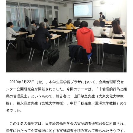
2019年2月22日（金）、本学生涯学習プラザにおいて、企業倫理研究セ
ンター公開研究会が開催されました。今回のテーマは、「非倫理的行為と組
織の倫理風土」というもので、報告者は、山田敏之先生（大東文化大学教
授）、福永晶彦先生（宮城大学教授）、中野千秋先生（麗澤大学教授）の３
名でした。
この３名の先生方は、日本経営倫理学会の実証調査研究部会に所属され、
長年にわたって企業倫理に関する実証調査を積み重ねて来られたそうです。