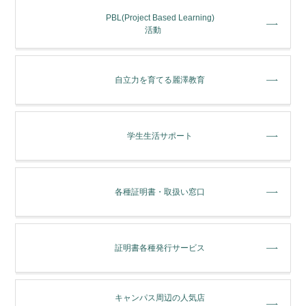
PBL(Project Based Learning)
活動
⾃⽴⼒を育てる麗澤教育
学⽣⽣活サポート
各種証明書・取扱い窓⼝
証明書各種発行サービス
キャンパス周辺の人気店