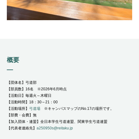
概要
【団体名】弓道部
【部員数】16名 ※2026年6月時点
【活動日】毎週火～木曜日
【活動時間】18：30～21：00
【活動場所】
弓道場
※キャンパスマップのNo.17の場所です。
【部費・会費】無
【加入団体・連盟】全日本学生弓道連盟、関東学生弓道連盟
【代表者連絡先】
a250950s@reitaku.jp