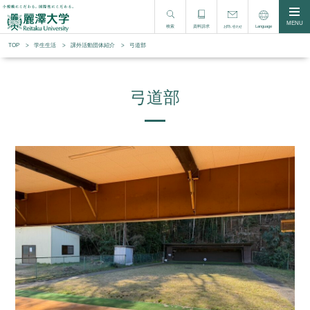
MENU
検索
資料請求
Language
お問い合わせ
TOP
学生生活
課外活動団体紹介
弓道部
弓道部