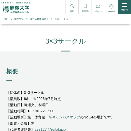
MENU
検索
資料請求
Language
お問い合わせ
TOP
学生生活
課外活動団体紹介
3×3サークル
3×3サークル
概要
【団体名】3×3サークル
【部員数】8名 ※2026年7月時点
【活動日】毎週火、木曜日
【活動時間】18：30～21：00
【活動場所】第一体育館 ※
キャンパスマップ
のNo.14の場所です。
【部費・会費】無
【代表者連絡先】
a23127i@reitaku.jp