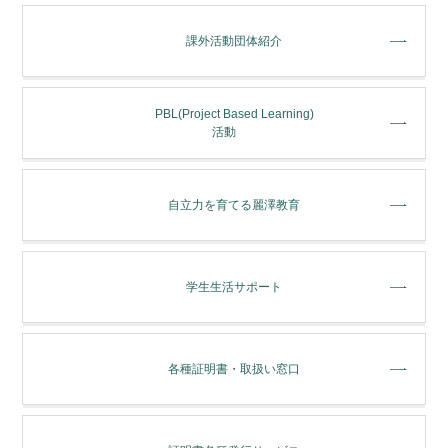
課外活動団体紹介
PBL(Project Based Learning)
活動
⾃⽴⼒を育てる麗澤教育
学⽣⽣活サポート
各種証明書・取扱い窓⼝