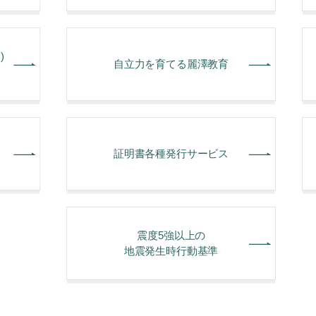
)
⾃⽴⼒を育てる麗澤教育
証明書各種発行サービス
震度5強以上の
地震発生時行動基準