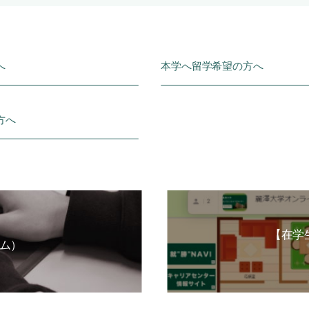
へ
本学へ留学希望の方へ
方へ
【在学
ム）