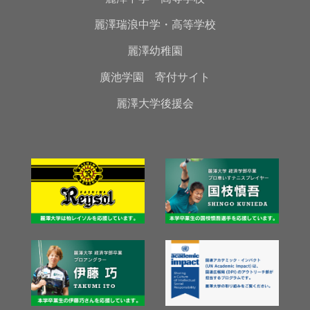
麗澤瑞浪中学・高等学校
麗澤幼稚園
廣池学園 寄付サイト
麗澤大学後援会