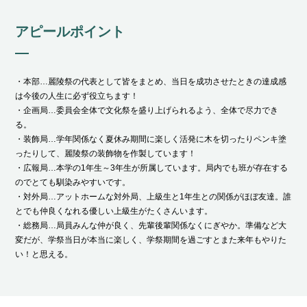
アピールポイント
・本部…麗陵祭の代表として皆をまとめ、当日を成功させたときの達成感
は今後の人生に必ず役立ちます！
・企画局…委員会全体で文化祭を盛り上げられるよう、全体で尽力でき
る。
・装飾局…
学年関係なく夏休み期間に楽しく活発に木を切ったりペンキ塗
った
りして、麗陵祭の装飾物を作製しています！
・広報局…本学の1年生～3年生が所属しています。局内でも班が存在する
のでとても馴染みやすいです。
・対外局…アットホームな対外局、上級生と1年生との関係がほぼ友達。誰
とでも仲良くなれる優しい上級生がたくさんいます。
・総務局…局員みんな仲が良く、先輩後輩関係なくにぎやか。準備など大
変だが、学祭当日が本当に楽しく、学祭期間を過ごすとまた来年もやりた
い！と思える。