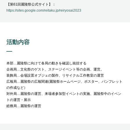
【第61回麗陵祭公式サイト】：
https://sites.google.com/reitaku.jp/reiryosai2023
活動内容
本部…麗陵祭に向けて各局の動きを確認し統括する
企画局…文化祭のゲスト、ステージイベント等の企画、運営。
装飾局…会場設置オブジェの製作、リサイクル工作教室の運営
広報局…麗陵祭の広報関連(麗陵祭ホームページ、ポスター、パンフレット
の作成など）
対外局…麗陵祭の運営、来場者参加型イベントの実施、麗陵祭中のイベン
トの運営・展示
総務局…麗陵祭の運営