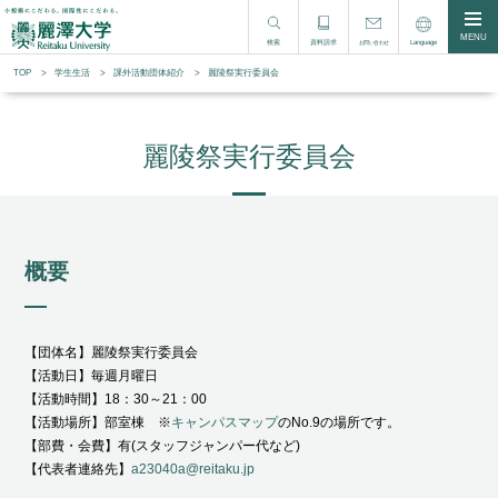
MENU
検索
資料請求
Language
お問い合わせ
TOP
学生生活
課外活動団体紹介
麗陵祭実行委員会
麗陵祭実行委員会
概要
【団体名】麗陵祭実行委員会
【活動日】毎週月曜日
【活動時間】18：30～21：00
【活動場所】部室棟 ※
キャンパスマップ
のNo.9の場所です。
【部費・会費】有(スタッフジャンパー代など)
【代表者連絡先】
a23040a@reitaku.jp