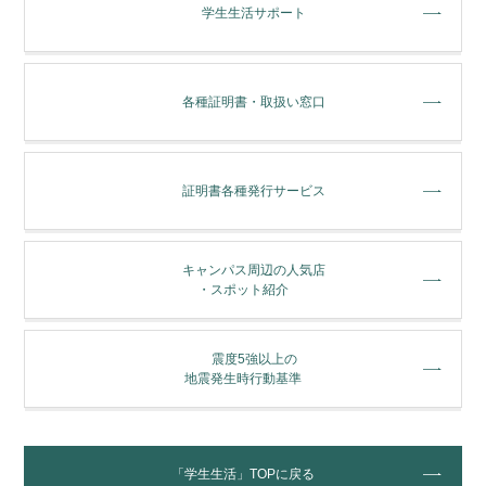
学⽣⽣活サポート
各種証明書・取扱い窓⼝
証明書各種発行サービス
キャンパス周辺の人気店
・スポット紹介
震度5強以上の
地震発生時行動基準
「学生生活」TOPに戻る