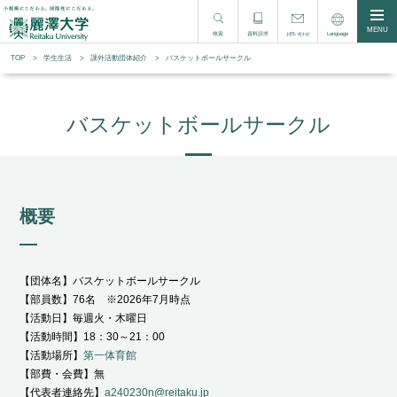
MENU
検索
資料請求
Language
お問い合わせ
TOP
学生生活
課外活動団体紹介
バスケットボールサークル
バスケットボールサークル
概要
【団体名】バスケットボールサークル
【部員数】76名 ※2026年7月時点
【活動日】毎週火・木曜日
【活動時間】18：30～21：00
【活動場所】
第一体育館
【部費・会費】無
【代表者連絡先】
a240230n@reitaku.jp