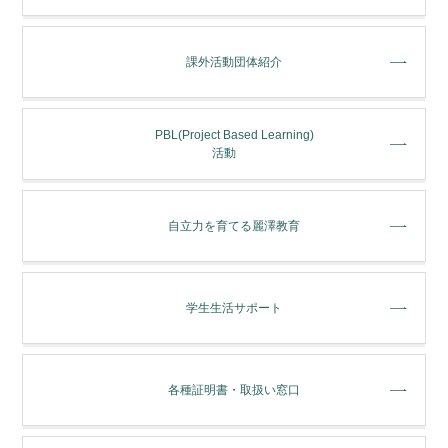
課外活動団体紹介
PBL(Project Based Learning)
活動
⾃⽴⼒を育てる麗澤教育
学⽣⽣活サポート
各種証明書・取扱い窓⼝