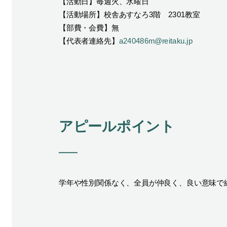
【活動日】毎週火、水曜日
【活動場所】校舎あすなろ3階 2301教室
【部費・会費】無
【代表者連絡先】
a240486m@reitaku.jp
アピールポイント
学年や性別関係なく、全員が仲良く、良い意味で