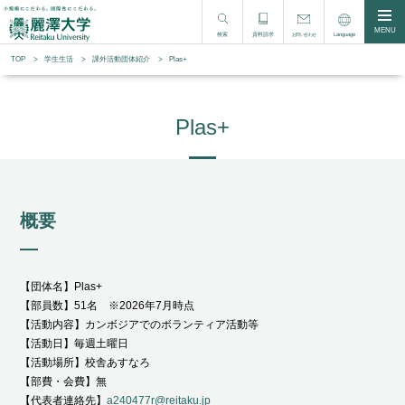
MENU
検索
資料請求
Language
お問い合わせ
TOP
学生生活
課外活動団体紹介
Plas+
Plas+
概要
【団体名】Plas+
【部員数】51名 ※2026年7月時点
【活動内容】カンボジアでのボランティア活動等
【活動日】毎週土曜日
【活動場所】校舎あすなろ
【部費・会費】無
【代表者連絡先】
a240477r@reitaku.jp