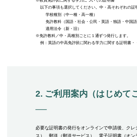
※
教員免許状に関する学力についての証明書
以下の事項も選択してください。中・高それぞれの証
学校種別（中一種・高一種）
免許教科（国語・社会・公民・英語・独語・中国語
適用法令（新・旧）
※
免許教科／中・高種別ごとに１通ずつ発行します。
例：英語の中高免許状に関わる学力に関する証明書・・
2. ご利用案内（はじめ
必要な証明書の発行をオンラインで申請後、クレジ
ス）、郵送（郵送サービス）、電子証明書（オン