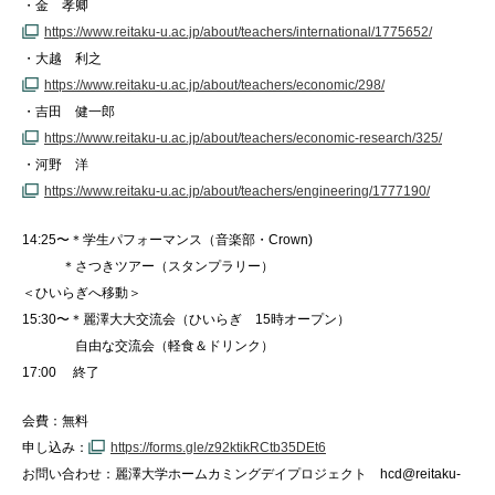
・金 孝卿
https://www.reitaku-u.ac.jp/about/teachers/international/1775652/
・大越 利之
https://www.reitaku-u.ac.jp/about/teachers/economic/298/
・吉田 健一郎
https://www.reitaku-u.ac.jp/about/teachers/economic-research/325/
・河野 洋
https://www.reitaku-u.ac.jp/about/teachers/engineering/1777190/
14:25〜＊学生パフォーマンス（音楽部・Crown)
＊さつきツアー（スタンプラリー）
＜ひいらぎへ移動＞
15:30〜＊麗澤大大交流会（ひいらぎ 15時オープン）
自由な交流会（軽食＆ドリンク）
17:00 終了
会費：無料
申し込み：
https://forms.gle/z92ktikRCtb35DEt6
お問い合わせ：麗澤大学ホームカミングデイプロジェクト hcd@reitaku-