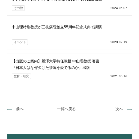
その他
2024.05.07
中山理特別教授が三枝病院創立55周年記念式典で講演
イベント
2023.09.19
【出版のご案内】麗澤大学特任教授 中山理教授 著書
『日本人はなぜ欠けた茶碗を愛でるのか』出版
教育・研究
2021.06.16
前へ
一覧へ戻る
次へ