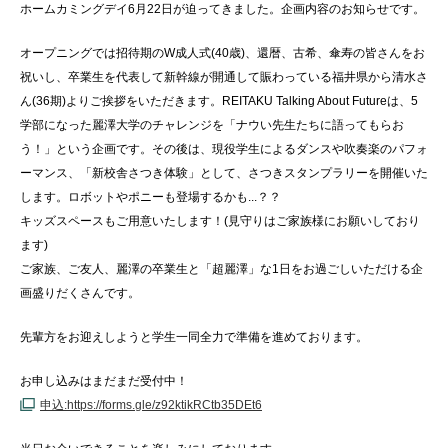
ホームカミングデイ6月22日が迫ってきました。企画内容のお知らせです。
オープニングでは招待期のW成人式(40歳)、還暦、古希、傘寿の皆さんをお
祝いし、卒業生を代表して新幹線が開通して賑わっている福井県から清水さ
ん(36期)よりご挨拶をいただきます。REITAKU Talking About Futureは、5
学部になった麗澤大学のチャレンジを「ナウい先生たちに語ってもらお
う！」という企画です。その後は、現役学生によるダンスや吹奏楽のパフォ
ーマンス、「新校舎さつき体験」として、さつきスタンプラリーを開催いた
します。ロボットやポニーも登場するかも...？？
キッズスペースもご用意いたします！(見守りはご家族様にお願いしており
ます)
ご家族、ご友人、麗澤の卒業生と「超麗澤」な1日をお過ごしいただける企
画盛りだくさんです。
先輩方をお迎えしようと学生一同全力で準備を進めております。
お申し込みはまだまだ受付中！
申込:https://forms.gle/z92ktikRCtb35DEt6