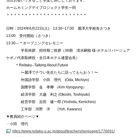
当日お会いできることを楽しみにしております。
ホームカミングデイプロジェクト学生一同
＊＊＊＊＊＊＊＊＊＊＊＊＊＊＊＊＊＊＊＊＊＊
日時：2024年6月22日(土) 13:30~17:00 麗澤大学校舎さつき
13:00 受付開始（さつき）
13:30～＊オープニングセレモニー
学長挨拶、招待期ご挨拶（36期 清水嗣能 様-ホテルリバージュア
ケボノ代表取締役・全日本ホテル連盟会長）
＊Reitaku--Talking About Future
〜麗澤でナウい先生たちに語ってもらおう！〜
外国語学部 小田 理代 (Oda, Michiyo)
国際学部 金 孝卿 （Kim Hyogyung）
経済学部 大越 利之 (Okoshi, Toshiyuki)
経営学部 吉田 健一郎 (Yoshida, Kenichiro)
工学部 河野 洋 (Yoh, Kawano)
▼教員紹介ページ▼
・小田 理代
https://www.reitaku-u.ac.jp/about/teachers/language/1776691/