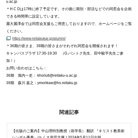
u.ac.jp
＊H C Dは17時に終了予定です。その後に期別・部活などでの同窓会を企画
できる時間帯に設定しています。
麗大麗澤会では同窓会支援もご用意しておりますので、ホームページをご覧
ください。
https://www.reitakukai.jp/alumni/
＊36期の皆さま、39期の皆さまがそれぞれ同窓会を開催されます！
キャンパスプラザ 17:30-19:30 （G.バントク先生、田中駿平先生ご参
加！）
お問い合わせはこちら：
36期 堀内一史： khoriuti@reitaku-u.ac.jp
39期 森川 嘉之：ymorikaw@hs.reitaku.jp
関連記事
【出版のご案内】中山理特別教授（前学長） 翻訳 『キリスト教美術
シンボル事典』(ちくま学芸文庫 ) 2024年5月11日出版