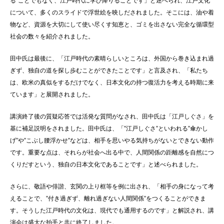
る”ことでもなく、江戸時代に学び降りることです」と述べられ、江戸文化
について、多くのスライドで浮世絵を映しだされました。そこには、油や着
物など、資源を大切にして使い尽くす知恵と、ゴミを出さない完全な循環型
社会の数々を紹介されました。
田中氏は最後に、「江戸時代の素晴らしいところは、外国から巻き込まれ過
ぎず、独自の道を探し歩むことができたことです」と言及され、「私たち
は、欧米の真似をするだけでなく、日本文化の持つ復活力を考える時期に来
ています」と展開されました。
講演終了後の質疑応答では活発な質問がなされ、田中氏は「江戸しぐさ」を
基に補足説明をされました。田中氏は、「”江戸しぐさ”といわれる”傘かし
げ”や”こぶし腰浮かせ”などは、相手を思いやる気持ちがないとできない動作
です。重要な点は、それらが社会へ出る中で、人間関係の距離感を自然につ
くりだすという、独自の日本文化であることです」と述べられました。
さらに、敬語や俳諧、玄関の上り框等を例に出され、「相手の身になって考
えることで、”付き過ぎず、離れ過ぎない人間関係”をつくることができま
す。そうした江戸時代の文化は、現代でも通用するのです」と解説され、講
演会は盛大な拍手と共に終了しました。