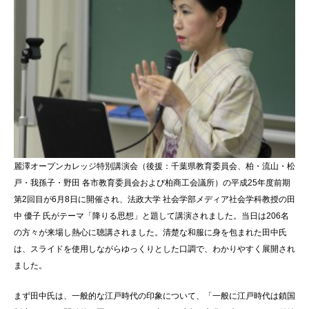
麗澤オープンカレッジ特別講演会（後援：千葉県教育委員会、柏・流山・松
戸・我孫子・野田 各市教育委員会および柏商工会議所）の平成25年度前期
第2回目が6月8日に開催され、法政大学 社会学部メディア社会学科教授の田
中 優子 氏がテーマ「降りる思想」と題して講演されました。当日は206名
の方々が来場し熱心に聴講されました。清楚な和服に身を包まれた田中氏
は、スライドを使用しながらゆっくりとした口調で、わかりやすく展開され
ました。
まず田中氏は、一般的な江戸時代の印象について、「一般に江戸時代は鎖国