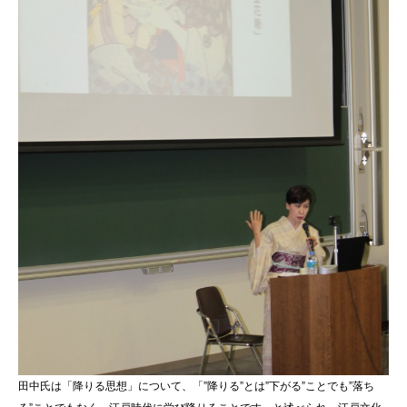
田中氏は「降りる思想」について、「”降りる”とは”下がる”ことでも”落ち