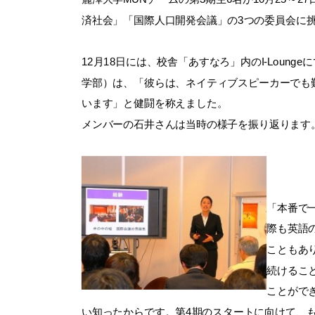
済社会」「国際人口開発会議」の3つの委員会に
12月18日には、校舎「あすなろ」内のI-Lou
学部）は、「彼らは、ネイティブスピーカーでも
います」と健闘を称えました。
メンバーの石井さんは当時の様子を振り返ります
「本番で
際も英語
こともあ
続けるこ
ことがで
い知ったからです。第4期のスタートに向けて、