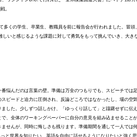
挑戦。
ngeにて多くの学生、卒業生、教職員を前に報告会が行われました。
難しいと感じるような課題に対して勇気をもって挑んでいき、大き
。
一番悩んだのは言葉の壁。準備は万全のつもりでも、スピーチでは
のスピードと迫力に圧倒され、反論どころではなかったし、場の空気に
りました。少しずつ話しかけ、「ゆっくり話して」と躊躇せずに伝
とで、全体のワーキングペーパーに自分の意見を組み込ませること
きませんが、同時に悔しさも残ります。準備期間を通して一人では
もっと世界を知りたい、英語を自由に話せるようになりたいと強く