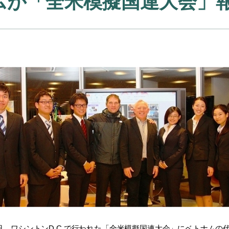
ムが「全米模擬国連大会」
27日、ワシントンD.C.で行われた「全米模擬国連大会」にベトナ