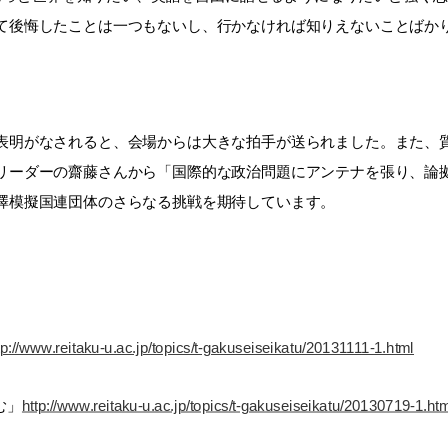
て後悔したことは一つもないし、行かなければ知りえないことばか
表明がなされると、会場からは大きな拍手が送られました。また、
リーダーの齋藤さんから「国際的な政治問題にアンテナを張り、論
澤模擬国連団体のさらなる挑戦を期待しています。
tp://www.reitaku-u.ac.jp/topics/t-gakuseiseikatu/20131111-1.html
む
」
http://www.reitaku-u.ac.jp/topics/t-gakuseiseikatu/20130719-1.ht