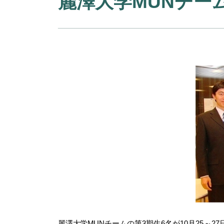
麗澤大学MUNチー
麗澤大学MUNチームの第3期生6名が10月25～