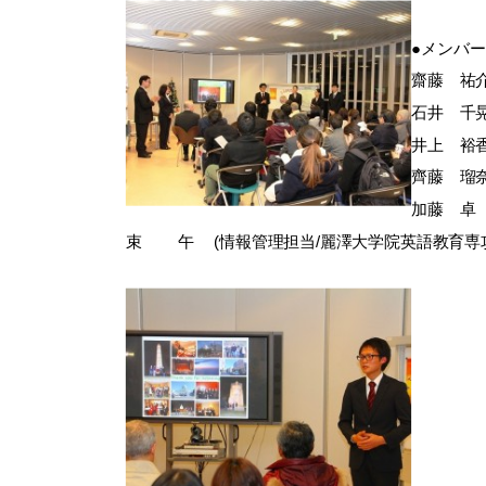
●メンバー
齋藤 祐介
石井 千晃
井上 裕香
齊藤 瑠奈
加藤 卓 
束 午 (情報管理担当/麗澤大学院英語教育専攻