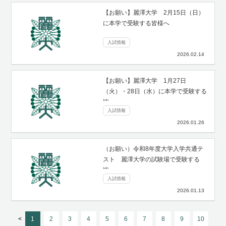
【お願い】麗澤大学 2月15日（日）
に本学で受験する皆様へ
入試情報
2026.02.14
【お願い】麗澤大学 1月27日
（火）・28日（水）に本学で受験する
皆…
入試情報
2026.01.26
（お願い）令和8年度大学入学共通テ
スト 麗澤大学の試験場で受験する
皆…
入試情報
2026.01.13
<
1
2
3
4
5
6
7
8
9
10