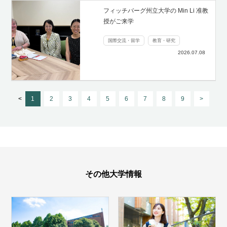
フィッチバーグ州立大学の Min Li 准教
授がご来学
国際交流・留学
教育・研究
2026.07.08
<
1
2
3
4
5
6
7
8
9
>
その他大学情報