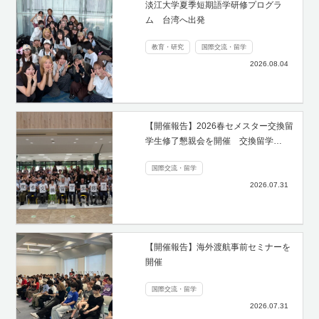
淡江大学夏季短期語学研修プログラ
ム 台湾へ出発
教育・研究
国際交流・留学
2026.08.04
【開催報告】2026春セメスター交換留
学生修了懇親会を開催 交換留学…
国際交流・留学
2026.07.31
​【開催報告】海外渡航事前セミナーを
開催
国際交流・留学
2026.07.31