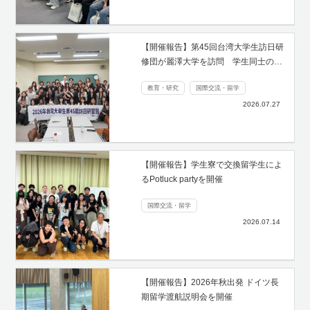
【開催報告】第45回台湾大学生訪日研
修団が麗澤大学を訪問 学生同士の…
教育・研究
国際交流・留学
2026.07.27
【開催報告】学生寮で交換留学生によ
るPotluck partyを開催
国際交流・留学
2026.07.14
【開催報告】2026年秋出発 ドイツ長
期留学渡航説明会を開催