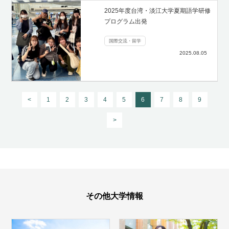
2025年度台湾・淡江大学夏期語学研修
プログラム出発
国際交流・留学
2025.08.05
<
1
2
3
4
5
6
7
8
9
>
その他大学情報