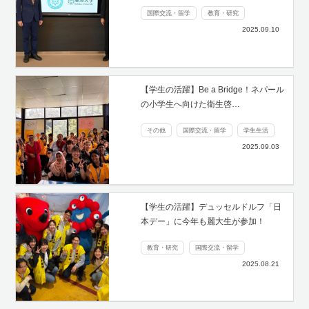
国際交流・留学
教育・研究
2025.09.10
【学生の活躍】Be a Bridge！ネパール
の小学生へ向けた衛生啓…
その他
国際交流・留学
学生生活
2025.09.03
【学生の活躍】デュッセルドルフ「日
本デー」に今年も麗大生が参加！
教育・研究
国際交流・留学
2025.08.21