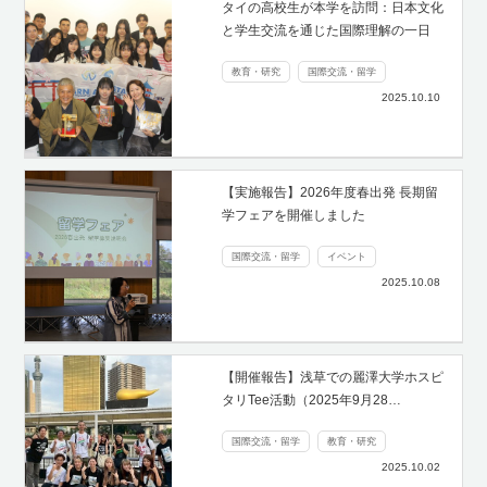
タイの高校生が本学を訪問：日本文化
と学生交流を通じた国際理解の一日
教育・研究
国際交流・留学
2025.10.10
【実施報告】2026年度春出発 長期留
学フェアを開催しました
国際交流・留学
イベント
2025.10.08
【開催報告】浅草での麗澤大学ホスピ
タリTee活動（2025年9月28…
国際交流・留学
教育・研究
2025.10.02