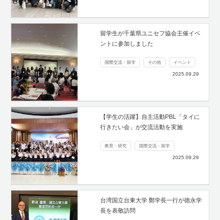
留学生が千葉県ユニセフ協会主催イベ
ントに参加しました
国際交流・留学
その他
イベント
2025.09.29
【学生の活躍】自主活動PBL「タイに
行きたい会」が交流活動を実施
教育・研究
国際交流・留学
2025.09.29
台湾国立台東大学 鄭学長一行が徳永学
長を表敬訪問