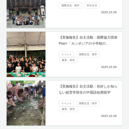
国際交流・留学
学生生活
2025.10.29
【実施報告】自主活動：国際協力団体
Plas+「カンボジアの小学校の…
イベント
国際交流・留学
教育・研究
2025.10.29
【実施報告】自主活動：你好しか知ら
ない経営学部生の中国語短期留学
イベント
国際交流・留学
教育・研究
2025.10.29