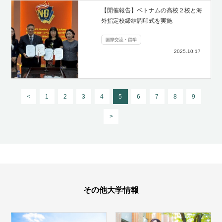
【開催報告】ベトナムの高校２校と海
外指定校締結調印式を実施
国際交流・留学
2025.10.17
<
1
2
3
4
5
6
7
8
9
>
その他大学情報