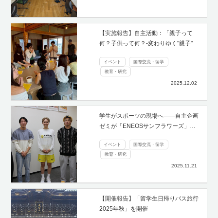
【実施報告】自主活動：「親子って
何？子供って何？-変わりゆく"親子"…
イベント
国際交流・留学
教育・研究
2025.12.02
学生がスポーツの現場へ――自主企画
ゼミが「ENEOSサンフラワーズ」…
イベント
国際交流・留学
教育・研究
2025.11.21
【開催報告】「留学生日帰りバス旅行
2025年秋」を開催