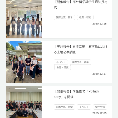
【開催報告】海外留学奨学生通知授与
式
国際交流・留学
教育・研究
2025.12.18
【実施報告】自主活動：石垣島におけ
る土地公祭調査
イベント
国際交流・留学
教育・研究
2025.12.17
【開催報告】学生寮で「Potluck
party」を開催
国際交流・留学
イベント
学生生活
2025.12.05