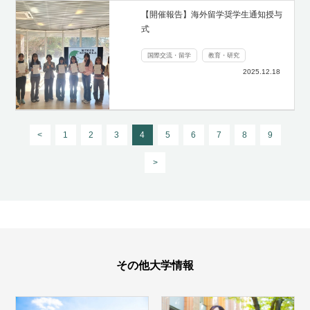
【開催報告】海外留学奨学生通知授与
式
国際交流・留学
教育・研究
2025.12.18
<
1
2
3
4
5
6
7
8
9
>
その他大学情報