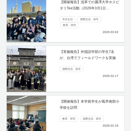
【開催報告】浅草での麗澤大学ホスピ
タリTee活動（2026年3月1日…
学生生活
国際交流・留学
教育・研究
2026.03.02
【実施報告】外国語学部の学生7名
が、台湾でフィールドワークを実施
国際交流・留学
2026.02.17
【開催報告】本学留学生が風早南部小
学校を訪問
教育・研究
国際交流・留学
2026.02.16