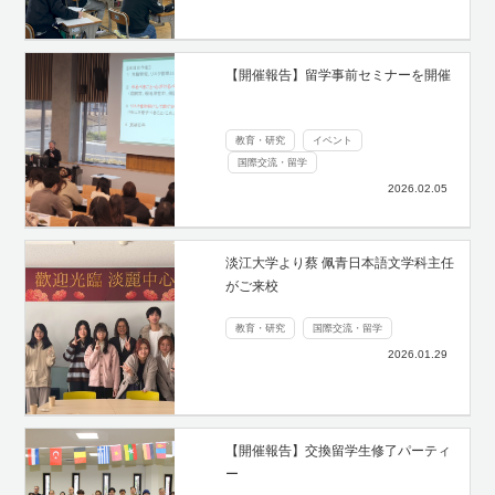
【開催報告】留学事前セミナーを開催
教育・研究
イベント
国際交流・留学
2026.02.05
淡江大学より蔡 佩青日本語文学科主任
がご来校
教育・研究
国際交流・留学
2026.01.29
【開催報告】交換留学生修了パーティ
ー