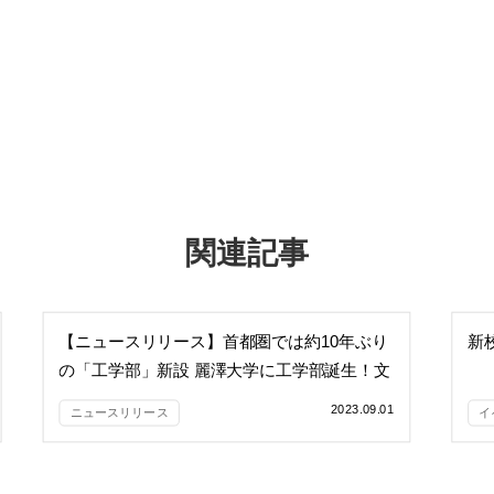
関連記事
【ニュースリリース】首都圏では約10年ぶり
新
の「工学部」新設 麗澤大学に工学部誕生！文
理融合の総合大学へ進化 これからの「50年キ
2023.09.01
ニュースリリース
イ
ャリア」を生き抜くエンジニアの育成を