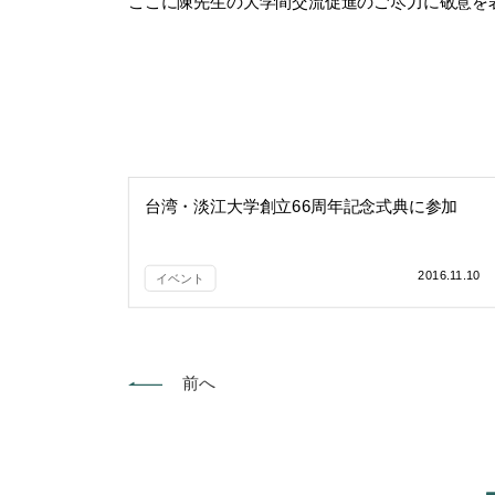
ここに陳先生の大学間交流促進のご尽力に敬意を
台湾・淡江大学創立66周年記念式典に参加
2016.11.10
イベント
前へ