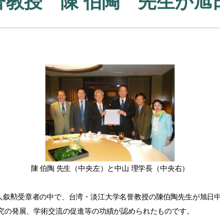
誉教授 陳 伯陶 先生が旭
陳 伯陶 先生（中央左）と中山 理学長（中央右）
国人叙勲受章者の中で、台湾・淡江大学名誉教授の陳伯陶先生が旭日
究の発展、学術交流の促進等の功績が認められたものです。