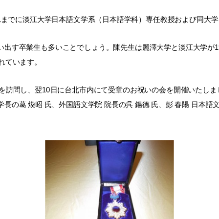
れまでに淡江大学日本語文学系（日本語学科）専任教授および同大学
い出す卒業生も多いことでしょう。陳先生は麗澤大学と淡江大学が1
れています。
台湾を訪問し、翌10日に台北市内にて受章のお祝いの会を開催いたしま
の葛 煥昭 氏、外国語文学院 院長の呉 鍚德 氏、彭 春陽 日本