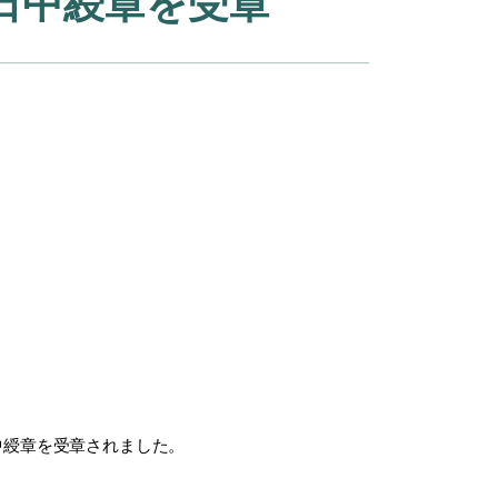
日中綬章を受章
中綬章を受章されました。