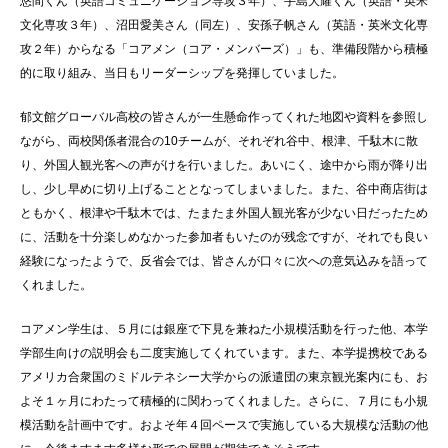
悠間くん（英語コミュニケーション専攻３年）、手島大耀くん（英語・英米
文化専攻３年）、沼田愛美さん（同左）、安孫子帆さん（英語・英米文化専
攻２年）からなる「コアメン（コア・メンバーズ）」も、準備段階から積極
的に取り組み、当日もリーダーシップを発揮していました。
郁文館グローバル高校の皆さんが一生懸命作ってくれた地図や資料を参照し
ながら、両校関係者混合の10チームが、それぞれ谷中、根津、千駄木に散
り、外国人観光客への声がけを行いました。あいにく、途中から雨が降り出
し、少し早めに切り上げることとなってしまいました。また、谷中商店街は
ともかく、根津や千駄木では、たまたま外国人観光客が少ない日だったため
に、活動を十分楽しめなかった参加者もいたのが残念ですが、それでも良い
経験になったようで、反省会では、皆さんが口々に次への意気込みを語って
くれました。
コアメン学生は、５月には銀座で下見を兼ねた小規模活動を行った他、本学
学部生向けの説明会も二度実施してくれています。また、本学提携校である
アメリカ合衆国のミドルテネシー大学からの派遣団の東京観光案内にも、お
よそ１ヶ月にわたって積極的に関わってくれました。さらに、７月にも小規
模活動を計画中です。およそ年４回ペースで実施している大規模な活動の他