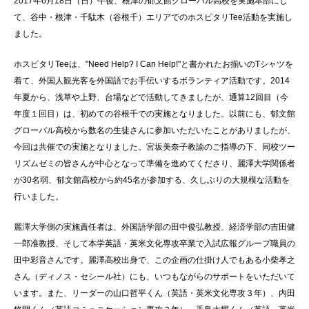
2017年6月18日（日）午後、根津の郁文館グローバル高校を実施本部にし
て、谷中・根津・千駄木（谷根千）エリアでのホスピタリTee活動を実施し
ました。
ホスピタリTeeは、"Need Help? I Can Help!"と書かれたお揃いのTシャツを
着て、外国人観光客を外国語でお手伝いするボランティア活動です。2014
年夏から、浅草や上野、台場などで活動してきましたが、通算12回目（今
年度１回目）は、初めての谷根千での実施となりました。以前にも、郁文館
グローバル高校から数名の生徒さんに参加いただいたことがありましたが、
今回は共催での実施となりました。宮坂美奈子教諭のご指導の下、同校ツー
リズムゼミの皆さんが中心となって準備を進めてくださり、麗澤大学関係者
が30名弱、郁文館高校から約45名が参加する、久しぶりの大規模な活動を
行いました。
麗澤大学側の実施責任者は、外国語学部の田中俊弘教授、経済学部の吉田健
一郎准教授、そして本学英語・英米文化専攻卒業で入試広報グループ職員の
田中彩音さんです。麗澤高校出身で、この企画の仕掛け人でもある小柴孝之
さん（ディノス・セシール社）にも、いつもながらのサポートをいただいて
います。また、リーダーの山口哲平くん（英語・英米文化専攻３年）、内田