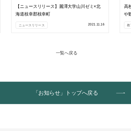
【ニュースリリース】麗澤大学山川ゼミ×北
高
海道枝幸郡枝幸町
や
ふるさと納税PR・お祭り活性化アイディア提
2021.11.16
ニュースリリース
教
案
一覧へ戻る
「お知らせ」トップへ戻る