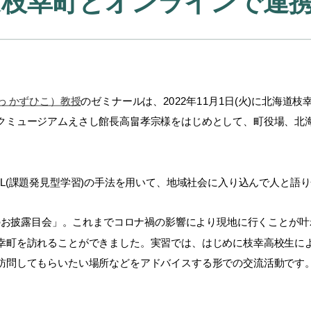
道枝幸町とオンラインで連
わ かずひこ）教授
のゼミナールは、
2022
年
11
月
1
日
(
火
)
に北海道枝
クミュージアムえさし館長高畠孝宗様をはじめとして、町役場、北
L(
課題発見型学習
)
の手法を用いて、地域社会に入り込んで人と語り
のお披露目会」。これまでコロナ禍の影響により現地に行くことが叶
幸町を訪れることができました。実習では、はじめに枝幸高校生に
訪問してもらいたい場所などをアドバイスする形での交流活動です