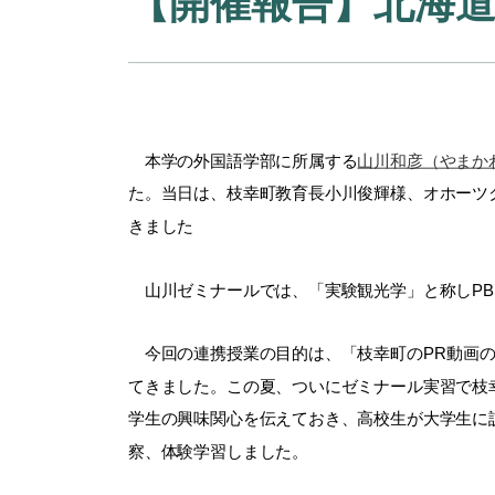
【開催報告】北海
本学の外国語学部に所属する
山川和彦（やまか
た。当日は、枝幸町教育長小川俊輝様、オホーツ
きました
山川ゼミナールでは、「実験観光学」と称し
PB
今回の連携授業の目的は、「枝幸町の
PR
動画
てきました。この夏、ついにゼミナール実習で枝
学生の興味関心を伝えておき、高校生が大学生に
察、体験学習しました。