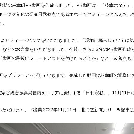
秒間の枝幸町
PR
動画を作成しました。
PR
動画は、「枝幸ホタテ」
ホーツク文化の研究展示拠点であるオホーツクミュージアムえさし
た。
様よりフィードバックをいただきました。「現地に暮らしていては気
」などのお言葉をいただきました。今後、さらに
3
分の
PR
動画作成
「動画の最後にフェードアウトを付けたらどうか」など、改善点も
をブラシュアップしていきます。完成した動画は枝幸町の皆様に
道
宗谷
総合振興局管内をエリアに発行する「日刊宗谷」、11月11
いただけます。（出典 2022年11月11日 北海道新聞より ※記