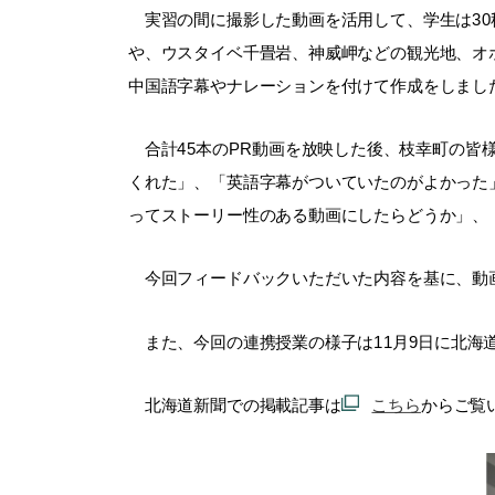
実習の間に撮影した動画を活用して、学生は
30
や、ウスタイベ千畳岩、神威岬などの観光地、オ
中国語字幕やナレーションを付けて作成をしまし
合計
45
本の
PR
動画を放映した後、枝幸町の皆
くれた」、「英語字幕がついていたのがよかった
ってストーリー性のある動画にしたらどうか」、
今回フィードバックいただいた内容を基に、動画
また、今回の連携授業の様子は11月9日に
北海
北海道新聞での掲載記事は
こちら
からご覧