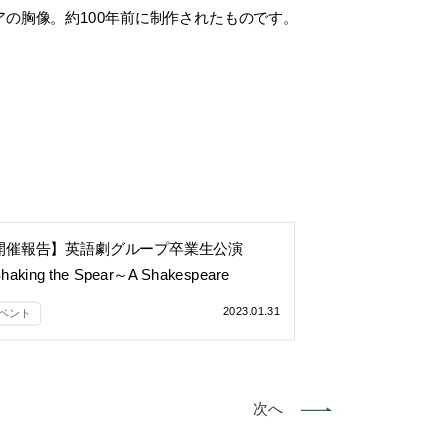
の胸像。約100年前に制作されたものです。
開催報告】英語劇グループ卒業生公演
aking the Spear～A Shakespeare
ntasia～」上演
2023.01.31
ベント
次へ