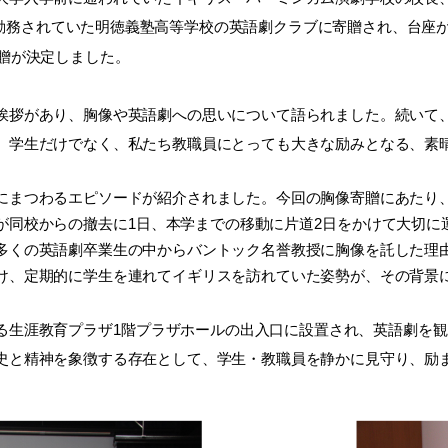
時勤務されていた明徳義塾高等学校の英語劇クラブに寄贈され、台座が
贈が決定しました。
拶があり、胸像や英語劇への思いについて語られました。続いて
。学生だけでなく、私たち教職員にとっても大きな励みとなる、素
にまつわるエピソードが紹介されました。今回の胸像寄贈にあ
たり
が同校からの撤去に1日、
本学までの移動に片道2日をかけて大切に
多くの英語劇卒業生の中からバントック名誉教授に胸像を託した理
け、
定期的に学生を連れてイギリスを訪れていた姿勢が、
その背景
生涯教育プラザ1階プラザホールの出入口に設置され、英語劇を観
史と精神を象徴する存在として、学生・教職員を静かに見守り、励