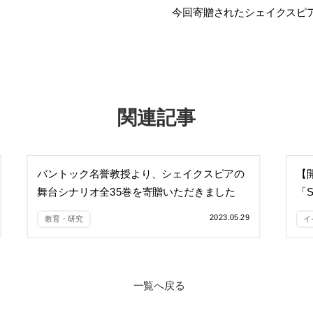
今回寄贈されたシェイクスピア
関連記事
バントック名誉教授より、シェイクスピアの
【
舞台シナリオ全35巻を寄贈いただきました
「Sh
Fa
2023.05.29
教育・研究
イ
一覧へ戻る