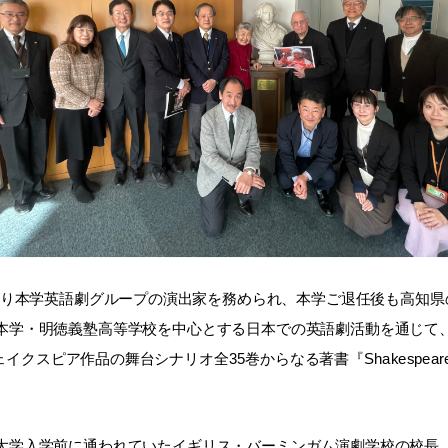
わたり本学英語劇グループの演出家を務められ、本学ご退任後も高知
本学・明徳義塾高等学校を中心とする日本での英語劇活動を通じて
ピア作品の舞台シナリオ全35巻からなる著書『Shakespeare for
学入学前に通われていたイギリス・バーミンガム演劇学校の校長、メ