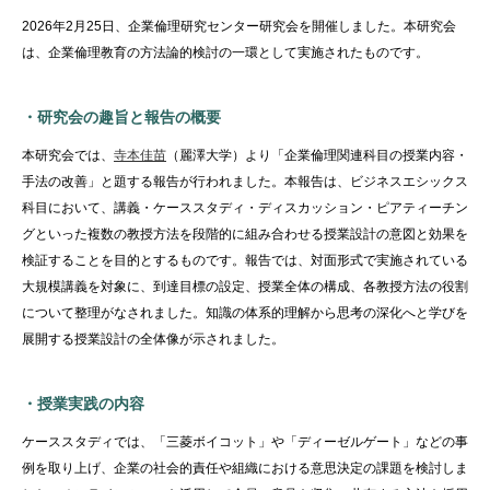
2026年
2
月
25
日、企業倫理研究センター研究会を開催しました。本研究会
は、企業倫理教育の方法論的検討の一環として実施されたものです。
・研究会の趣旨と報告の概要
本研究会では、
寺本佳苗
（麗澤大学）より「企業倫理関連科目の授業内容・
手法の改善」と題する報告が行われました。本報告は、ビジネスエシックス
科目において、講義・ケーススタディ・ディスカッション・ピアティーチン
グといった複数の教授方法を段階的に組み合わせる授業設計の意図と効果を
検証することを目的とするものです。報告では、対面形式で実施されている
大規模講義を対象に、到達目標の設定、授業全体の構成、各教授方法の役割
について整理がなされました。知識の体系的理解から思考の深化へと学びを
展開する授業設計の全体像が示されました。
・授業実践の内容
ケーススタディでは、「三菱ボイコット」や「ディーゼルゲート」などの事
例を取り上げ、企業の社会的責任や組織における意思決定の課題を検討しま