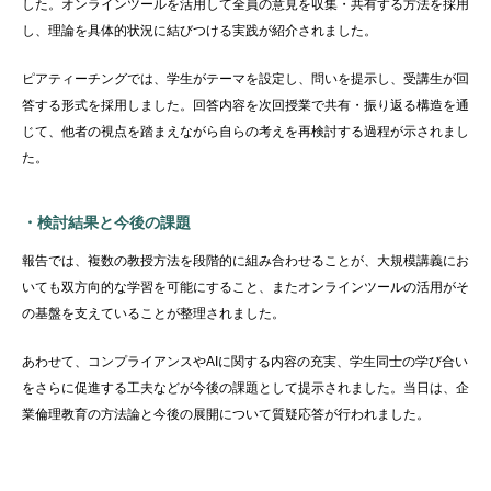
した。オンラインツールを活用して全員の意見を収集・共有する方法を採用
し、理論を具体的状況に結びつける実践が紹介されました。
ピアティーチングでは、学生がテーマを設定し、問いを提示し、受講生が回
答する形式を採用しました。回答内容を次回授業で共有・振り返る構造を通
じて、他者の視点を踏まえながら自らの考えを再検討する過程が示されまし
た。
・検討結果と今後の課題
報告では、複数の教授方法を段階的に組み合わせることが、大規模講義にお
いても双方向的な学習を可能にすること、またオンラインツールの活用がそ
の基盤を支えていることが整理されました。
あわせて、コンプライアンスや
AI
に関する内容の充実、学生同士の学び合い
をさらに促進する工夫などが今後の課題として提示されました。当日は、企
業倫理教育の方法論と今後の展開について質疑応答が行われました。