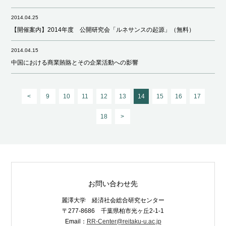
2014.04.25
【開催案内】2014年度 公開研究会「ルネサンスの起源」（無料）
2014.04.15
中国における商業賄賂とその企業活動への影響
<
9
10
11
12
13
14
15
16
17
18
>
お問い合わせ先
麗澤大学 経済社会総合研究センター
〒277-8686 千葉県柏市光ヶ丘2-1-1
Email：
RR-Center@reitaku-u.ac.jp