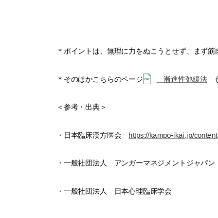
＊ポイントは、無理に力をぬこうとせず、まず筋
＊そのほかこちらのページ
漸進性弛緩法
も
＜参考・出典＞
・日本臨床漢方医会
https://kampo-ikai.jp/conten
・一般社団法人 アンガーマネジメントジャパン
・一般社団法人 日本心理臨床学会