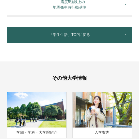
震度5強以上の
地震発生時行動基準
「学生生活」TOPに戻る
その他大学情報
学部・学科・大学院紹介
入学案内