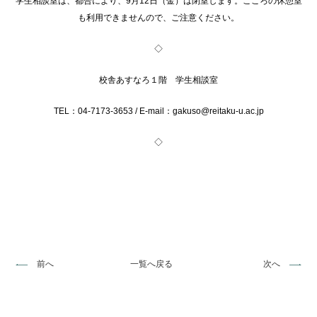
学生相談室は、都合により、9月12日（金）は閉室します。こころの休憩室
も利用できませんので、ご注意ください。
◇
校舎あすなろ１階 学生相談室
TEL：04-7173-3653 / E-mail：gakuso@reitaku-u.ac.jp
◇
前へ
一覧へ戻る
次へ