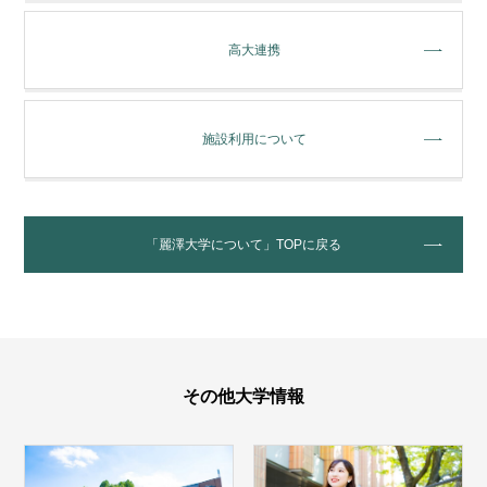
高大連携
施設利⽤について
「麗澤⼤学について」TOPに戻る
その他大学情報