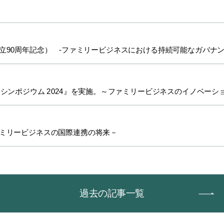
創立90周年記念） -ファミリービジネスにおける持続可能なガバナン
『国際シンポジウム 2024』を実施。～ファミリービジネスのイノベーシ
ァミリービジネスの国際連携の将来－
過去の記事一覧