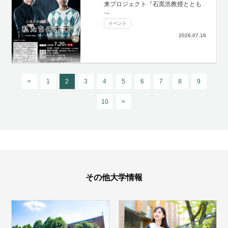
来プロジェクト『石黒浩教授ととも
に…
イベント
2026.07.16
<
1
2
3
4
5
6
7
8
9
10
>
その他大学情報