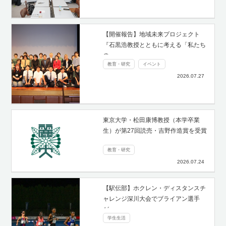
【開催報告】地域未来プロジェクト
『石黒浩教授とともに考える「私たち
の…
教育・研究
イベント
2026.07.27
東京大学・松田康博教授（本学卒業
生）が第27回読売・吉野作造賞を受賞
教育・研究
2026.07.24
【駅伝部】ホクレン・ディスタンスチ
ャレンジ深川大会でブライアン選手
が…
学生生活