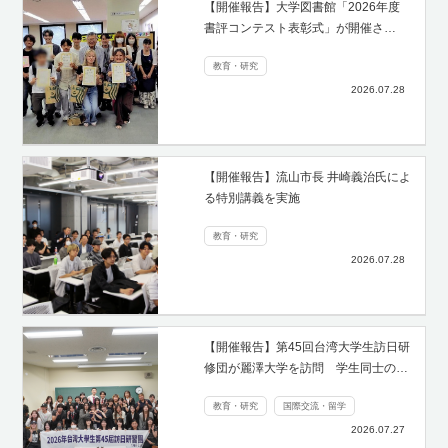
【開催報告】大学図書館「2026年度
書評コンテスト表彰式」が開催さ…
教育・研究
2026.07.28
【開催報告】流山市長 井崎義治氏によ
る特別講義を実施
教育・研究
2026.07.28
【開催報告】第45回台湾大学生訪日研
修団が麗澤大学を訪問 学生同士の…
教育・研究
国際交流・留学
2026.07.27