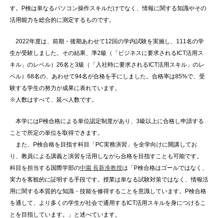
す。P検は単なるパソコン操作スキルだけでなく、情報に関する知識やその
活用能力を総合的に測定するものです。
2022年度は、前期・後期あわせて12回の学内試験を実施し、111名の学
生が受験しました。その結果、準2級（「ビジネスに要求されるICT活用ス
キル」のレベル）26名と3級（「入社時に要求されるICT活用スキル」のレ
ベル）68名の、あわせて94名が合格を手にしました。合格率は85%で、受
験する学生の努力が成果に表れています。
※人数はすべて、延べ人数です。
本学にはP検合格による単位認定制度があり、3級以上に合格し申請する
ことで所定の単位を取得できます。
また、P検合格を目指す科目「PC実務演習」を全学向けに開講してお
り、教員による講義と演習を活用しながら合格を目指すことも可能です。
科目を担当する国際学部の
中園 長新准教授
は「P検合格はゴールではなく、
実力を客観的に証明する手段です。授業は単なる試験対策ではなく、情報活
用に関する本質的な知識・技能を修得することを意識しています。P検合格
を通して、より多くの学生が社会で通用するICT活用スキルを身につけるこ
とを目指しています。」と述べています。