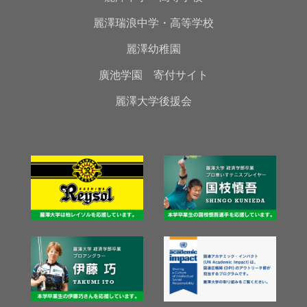
麗澤瑞浪中学・高等学校
麗澤幼稚園
廣池学園 寄付サイト
麗澤大学後援会