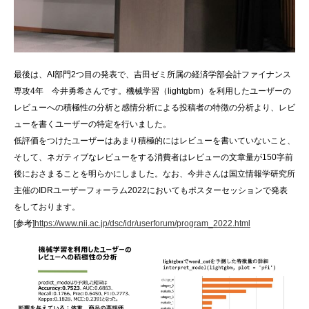
最後は、AI部門2つ目の発表で、吉田ゼミ所属の経済学部会計ファイナンス
専攻4年 今井勇希さんです。機械学習（lightgbm）を利用したユーザーの
レビューへの積極性の分析と感情分析による投稿者の特徴の分析より、レビ
ューを書くユーザーの特定を行いました。
低評価をつけたユーザーはあまり積極的にはレビューを書いていないこと、
そして、ネガティブなレビューをする消費者はレビューの文章量が150字前
後におさまることを明らかにしました。なお、今井さんは国立情報学研究所
主催のIDRユーザーフォーラム2022においてもポスターセッションで発表
をしております。
[参考]
https://www.nii.ac.jp/dsc/idr/userforum/program_2022.html