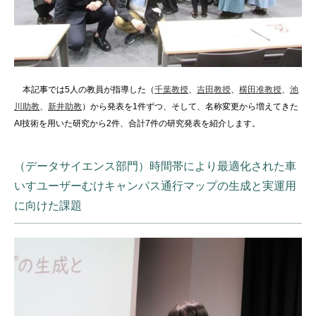
本記事では5人の教員が指導した（
千葉教授
、
吉田教授
、
横田准教授
、
池
川助教
、
新井助教
）から発表を1件ずつ、そして、名称変更から増えてきた
AI技術を用いた研究から2件、合計7件の研究発表を紹介します。
（データサイエンス部門）時間帯により最適化された車
いすユーザーむけキャンパス通行マップの生成と実運用
に向けた課題