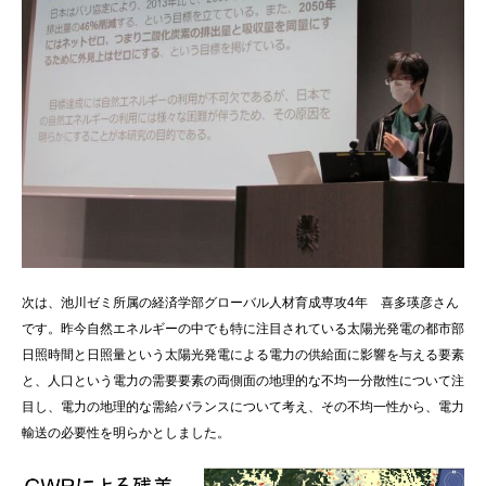
次は、池川ゼミ所属の経済学部グローバル人材育成専攻4年 喜多瑛彦さん
です。昨今自然エネルギーの中でも特に注目されている太陽光発電の都市部
日照時間と日照量という太陽光発電による電力の供給面に影響を与える要素
と、人口という電力の需要要素の両側面の地理的な不均一分散性について注
目し、電力の地理的な需給バランスについて考え、その不均一性から、電力
輸送の必要性を明らかとしました。