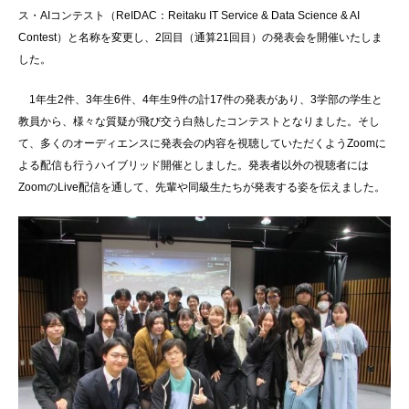
ス・AIコンテスト（ReIDAC：Reitaku IT Service & Data Science & AI
Contest）と名称を変更し、2回目（通算21回目）の発表会を開催いたしま
した。
1年生2件、3年生6件、4年生9件の計17件の発表があり、3学部の学生と
教員から、様々な質疑が飛び交う白熱したコンテストとなりました。そし
て、多くのオーディエンスに発表会の内容を視聴していただくようZoomに
よる配信も行うハイブリッド開催としました。発表者以外の視聴者には
ZoomのLive配信を通して、先輩や同級生たちが発表する姿を伝えました。