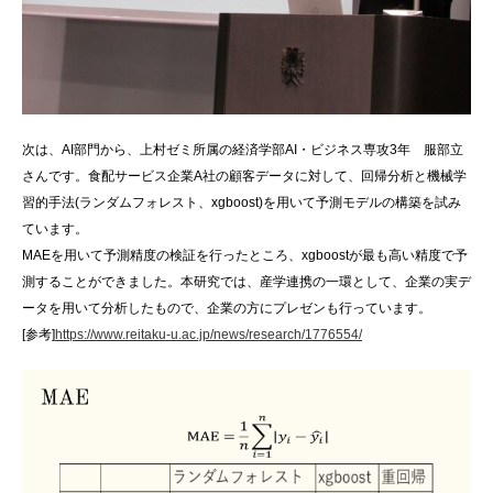
次は、AI部門から、上村ゼミ所属の経済学部AI・ビジネス専攻3年 服部立
さんです。食配サービス企業A社の顧客データに対して、回帰分析と機械学
習的手法(ランダムフォレスト、xgboost)を用いて予測モデルの構築を試み
ています。
MAEを用いて予測精度の検証を行ったところ、xgboostが最も高い精度で予
測することができました。本研究では、産学連携の一環として、企業の実デ
ータを用いて分析したもので、企業の方にプレゼンも行っています。
[参考]
https://www.reitaku-u.ac.jp/news/research/1776554/