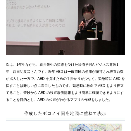
次は、1年生ながら、新井先生の指導を受けた経済学部AIビジネス専攻1
年 西田明夏音さんです。近年 AED は一般市民の使用が認可され設置台数
が拡大した一方で、AED を探すための手掛かりが少なく、緊急時に AED を
探すことは難しい点に着目したものです。緊急時に救命で AED をより役立
てること、普段から AED の設置場所情報をより簡単に確認できるようにす
ることを目的とし、AED の位置がわかるアプリの作成をしました。