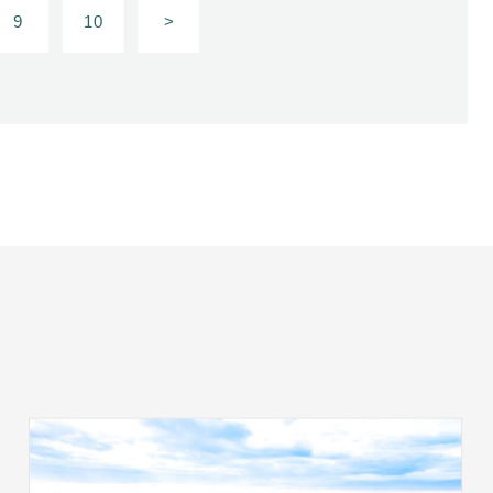
9
10
>