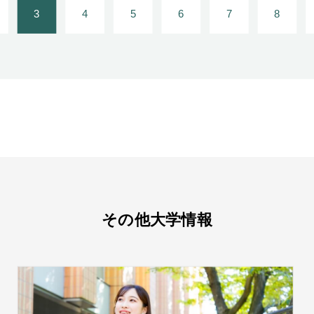
3
4
5
6
7
8
その他大学情報