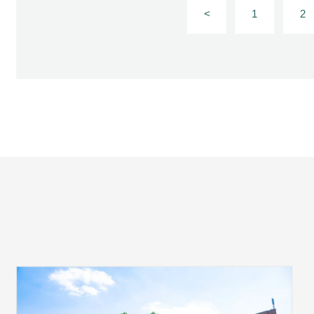
<
1
2