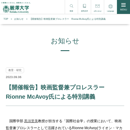
MENU
検索
資料請求
Language
お問い合わせ
TOP
お知らせ
【開催報告】映画監督兼プロレスラー Rionne McAvoy氏による特別講義
お知らせ
教育・研究
2023.09.06
【開催報告】映画監督兼プロレスラー
Rionne McAvoy氏による特別講義
国際学部
黒須里美
教授が担当する「国際社会学」の授業において、映画
監督兼プロレスラーとして活躍されているRionne McAvoy(ライオン・マカ