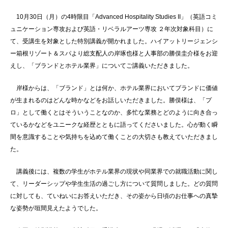
10月30日（月）の
4
時限目「Advanced Hospitality Studies II」（英語コミ
ュニケーション専攻および英語・リベラルアーツ専攻 ２年次対象科目）に
て、受講生を対象とした特別講義が開かれました。ハイアットリージェンシ
ー箱根リゾート＆スパより総支配人の岸琢也様と人事部の勝俣圭介様をお迎
えし、「ブランドとホテル業界」についてご講義いただきました。
岸様からは、「ブランド」とは何か、ホテル業界においてブランドに価値
が生まれるのはどんな時かなどをお話しいただきました。勝俣様は、「プ
ロ」として働くとはそういうことなのか、多忙な業務とどのように向き合っ
ているかなどをユニークな経歴とともに語ってくださいました。心が動く瞬
間を意識することや気持ちを込めて働くことの大切さも教えていただきまし
た。
講義後には、複数の学生がホテル業界の現状や同業界での就職活動に関し
て、リーダーシップや学生生活の過ごし方について質問しました。どの質問
に対しても、ていねいにお答えいただき、その姿から日頃のお仕事への真摯
な姿勢が垣間見えたようでした。