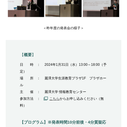
＜昨年度の発表会の様子＞
【
概要
】
日 時 ： 2024年1月31日（水）
13:00～18:00（予
定）
場 所 ： 麗澤大学生涯教育プラザ1F プラザホー
ル
主 催 ： 麗澤大学 情報教育センター
参加方法 ：
こちら
からお申し込みください（無
料）
【プログラム】※発表時間10分前後・4分質疑応