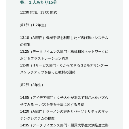
答、１人あたり15分
12:30 開場、13:00 開式
第1部（1-2年生）
13:10（AI部門）機械学習を利用したピ逃げ防止システム
の提案
13:25（データサイエンス部門）株価相関ネットワークに
おけるフラストレーション構造
13:40（ITサービス部門）０からできる３Dモデリング ―
スケッチアップを使った教材の開発
第2部（3年生）
14:05（アイデア部門）女子大生が本気でTikTokをバズら
せてみる ― バズを作る手法に関する考察
14:20（AI部門）ラーメンの好みとパーソナリティのマッ
チングシステムの提案
14:35（データサイエンス部門）麗澤大学生の満足度に影