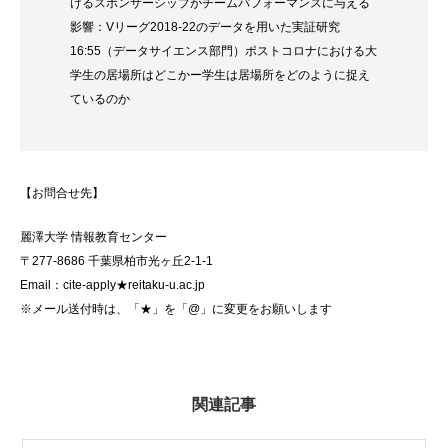
けるスポンサーシップがチームパフォーマンスに与える
影響：Vリーグ2018-22のデータを用いた実証研究
16:55（データサイエンス部門）ポストコロナにおける大
学生の居場所はどこかー学生は居場所をどのように捉え
ているのか
【お問合せ先】
麗澤大学 情報教育
センター
〒277-8686 千葉県柏市光ヶ丘2-1-1
Email：cite-apply★reitaku-u.ac.jp
※メール送付時は、「★」を「@」に変更をお願いします
関連記事