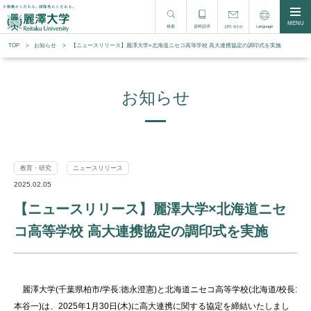
MENU
検索
資料請求
Language
お問い合わせ
TOP
お知らせ
【ニュースリリース】麗澤大学×北海道ニセコ高等学校 高大連携協定の調印式を実施
お知らせ
教育・研究
ニュースリリース
2025.02.05
【ニュースリリース】麗澤大学×北海道ニセ
コ高等学校 高大連携協定の調印式を実施
麗澤大学
(
千葉県柏市
/
学長
:
徳永澄憲
)
と北海道ニセコ高等学校
(
北海道
/
校長
:
本谷一
)
は、
2025
年
1
月
30
日
(
木
)
に高大連携に関する協定を締結いたしまし