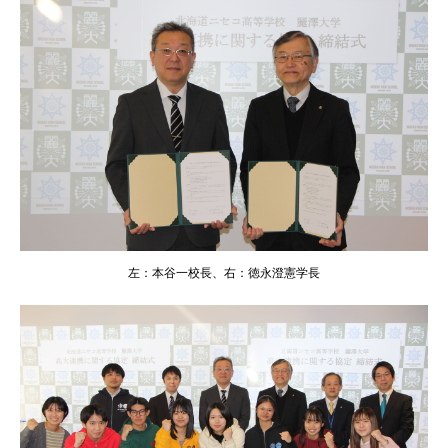
左：本谷一校長、右：徳永澄憲学長