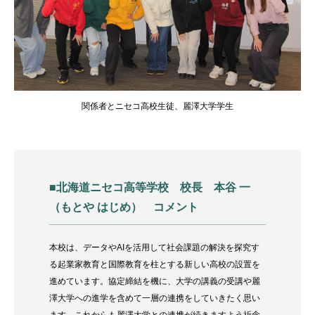
関係者とニセコ高校生徒、麗澤大学学生
■北海道ニセコ高等学校 校長 本谷 一
（もとや はじめ） コメント
本校は、データや
AI
を活用して社会課題の解決を探究す
る起業家教育と国際教育を柱とする新しい高校の設置を
進めています。協定締結を機に、大学の講義の受講や麗
澤大学への進学を含めて一層の連携をしていきたく思い