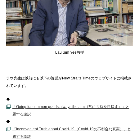
Lau Sim Yee教授
ラウ先生は以前にも以下の論説がNew Straits Timeのウェブサイトに掲載さ
れています。
◆
「Going for common goods always the aim（常に共益を目指す）」と
題する論説
◆
「Inconvenient Truth about Covid-19（Covid-19の不都合な真実）」と
題する論説