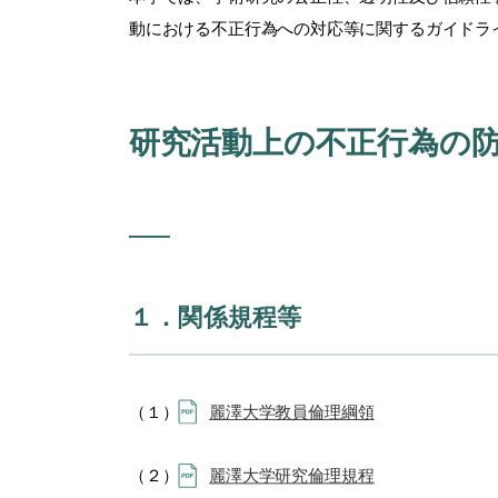
動における不正行為への対応等に関するガイドラ
研究活動上の不正行為の
１．関係規程等
（１）
麗澤大学教員倫理綱領
（２）
麗澤大学研究倫理規程