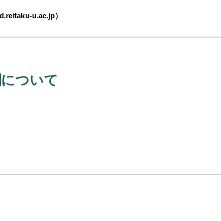
taku-u.ac.jp）
制について