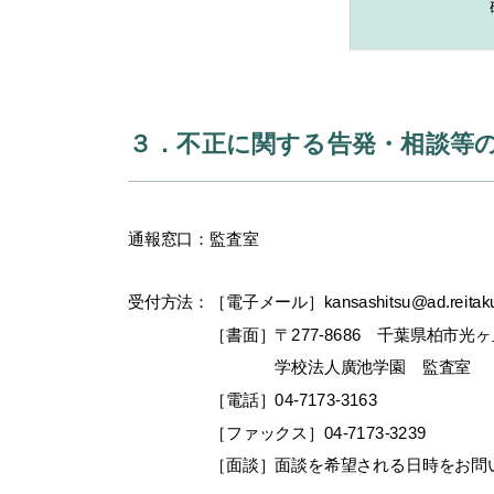
３．不正に関する告発・相談等
通報窓口：監査室
受付方法：［電子メール］kansashitsu@ad.reitaku-u
［書面］〒277-8686 千葉県柏市光ヶ丘2
学校法人廣池学園 監査室
［電話］04-7173-3163
［ファックス］04-7173-3239
［面談］面談を希望される日時をお問い