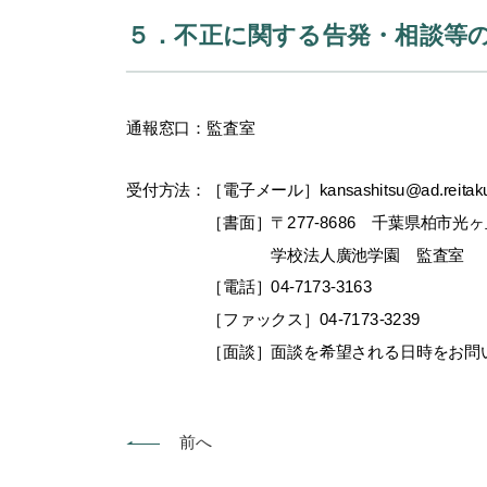
５．不正に関する告発・相談等
通報窓口：監査室
受付方法：［電子メール］kansashitsu@ad.reitaku-u
［書面］〒277-8686 千葉県柏市光ヶ丘2
学校法人廣池学園 監査室
［電話］04-7173-3163
［ファックス］04-7173-3239
［面談］面談を希望される日時をお問い
前へ