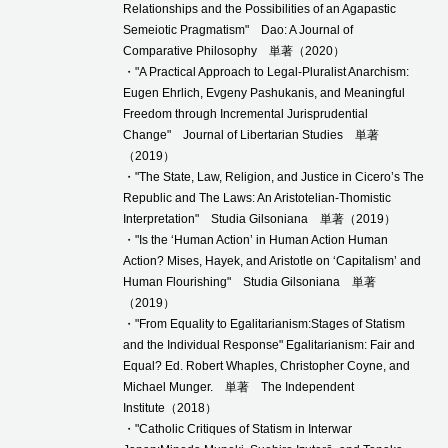
Relationships and the Possibilities of an Agapastic
Semeiotic Pragmatism" Dao: A Journal of
Comparative Philosophy 単著（2020）
・"A Practical Approach to Legal-Pluralist Anarchism:
Eugen Ehrlich, Evgeny Pashukanis, and Meaningful
Freedom through Incremental Jurisprudential
Change" Journal of Libertarian Studies 単著
（2019）
・"The State, Law, Religion, and Justice in Cicero’s The
Republic and The Laws: An Aristotelian-Thomistic
Interpretation" Studia Gilsoniana 単著（2019）
・"Is the ‘Human Action’ in Human Action Human
Action? Mises, Hayek, and Aristotle on ‘Capitalism’ and
Human Flourishing" Studia Gilsoniana 単著
（2019）
・"From Equality to Egalitarianism:Stages of Statism
and the Individual Response" Egalitarianism: Fair and
Equal? Ed. Robert Whaples, Christopher Coyne, and
Michael Munger. 単著 The Independent
Institute（2018）
・"Catholic Critiques of Statism in Interwar