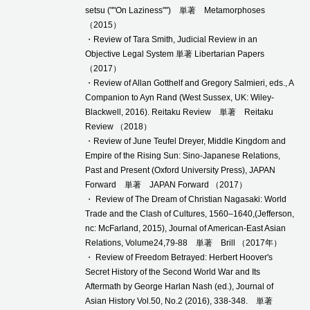
setsu (""On Laziness"") 単著 Metamorphoses
（2015）
・Review of Tara Smith, Judicial Review in an
Objective Legal System 単著 Libertarian Papers
（2017）
・Review of Allan Gotthelf and Gregory Salmieri, eds., A
Companion to Ayn Rand (West Sussex, UK: Wiley-
Blackwell, 2016). Reitaku Review 単著 Reitaku
Review （2018）
・Review of June Teufel Dreyer, Middle Kingdom and
Empire of the Rising Sun: Sino-Japanese Relations,
Past and Present (Oxford University Press), JAPAN
Forward 単著 JAPAN Forward （2017）
・ Review of The Dream of Christian Nagasaki: World
Trade and the Clash of Cultures, 1560–1640,(Jefferson,
nc: McFarland, 2015), Journal of American-East Asian
Relations, Volume24,79-88 単著 Brill （2017年）
・ Review of Freedom Betrayed: Herbert Hoover's
Secret History of the Second World War and Its
Aftermath by George Harlan Nash (ed.), Journal of
Asian History Vol.50, No.2 (2016), 338-348. 単著