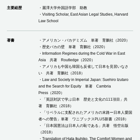
主要経歴
・麗澤大学外国語学部 助教
・Visiting Scholar, East Asian Legal Studies, Harvard
Law School
著書
・アメリカン・バカデミズム 単著 育鵬社（2020）
・歴史バカの壁 単著 育鵬社（2020）
・Information Regimes during the Cold War in East
Asia 共著 Routledge（2020）
・アメリカも中国も韓国も反省して日本を見習いなさ
い 共著 育鵬社（2018）
・Law and Society in Imperial Japan: Suehiro Izutaro
and the Search for Equity 単著 Cambria
Press（2020）
・「英語対訳で学ぶ日本 歴史と文化の111項目」共
著 育鵬社（2018）
・「リベラルに支配されたアメリカの末路ー日本人愛国
者への警告」単著 ワニブックスPLUS新書（2018）
・「日本国憲法は日本人の恥である」共著 悟空出版
（2018）
・Translation of Hata Ikuhiko, The Comfort Women and