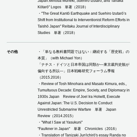
Japan:Minoda Muneki, Suehiro Izutarō, and Tanaka
Kōtarō" Logos 単著（2018）
・"The Great Kantō Earthquake and Suehiro Izutarōʼs
Shift from Institutional to Interventionist Reform Efforts in
Taishō Japan" Reitaku Journal of Interdisciplinary
Studies 単著（2018）
その他
・「単なる教科書問題ではない：継続する「歴史戦」の
本質」（with Michael Yon）
「ナチス・ドイツと日本帝国は同類か―東京裁判史観が
偏向する所以―」日本戦略研究フォーラム季報
（2015.2016）
・Review of Tosh Minohara and Masato Kimura, eds.,
Tumultuous Decade: Empire, Society, and Diplomacy in
1930s Japan Review of Joel Ira Holwitt, Execute
Against Japan: The U.S. Decision to Conduct
Unrestricted Submarine Warfare 単著 Japan
Review（2014.2015）
・"What I Saw at Yasukuni"
"Faulkner in Japan" 単著 Chronicles（2016）
・Translation of Tanizaki Jun'ichirō's essay Randa no