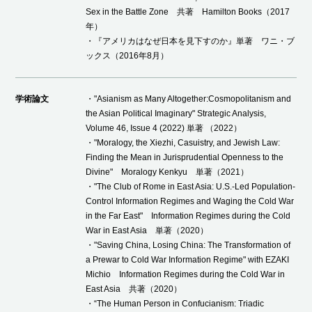
Sex in the Battle Zone 共著 Hamilton Books（2017
年）
・『アメリカはなぜ日本を見下すのか』単著 ワニ・ブ
ックス（2016年8月）
学術論文
・"Asianism as Many Altogether:Cosmopolitanism and
the Asian Political Imaginary" Strategic Analysis,
Volume 46, Issue 4 (2022) 単著 （2022）
・"Moralogy, the Xiezhi, Casuistry, and Jewish Law:
Finding the Mean in Jurisprudential Openness to the
Divine" Moralogy Kenkyu 単著（2021）
・"The Club of Rome in East Asia: U.S.-Led Population-
Control Information Regimes and Waging the Cold War
in the Far East" Information Regimes during the Cold
War in East Asia 単著（2020）
・"Saving China, Losing China: The Transformation of
a Prewar to Cold War Information Regime" with EZAKI
Michio Information Regimes during the Cold War in
East Asia 共著（2020）
・“The Human Person in Confucianism: Triadic