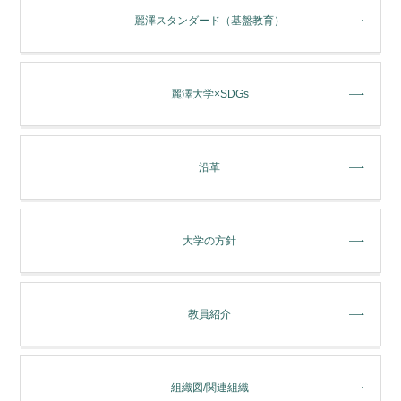
麗澤スタンダード（基盤教育）
麗澤大学×SDGs
沿革
大学の方針
教員紹介
組織図/関連組織