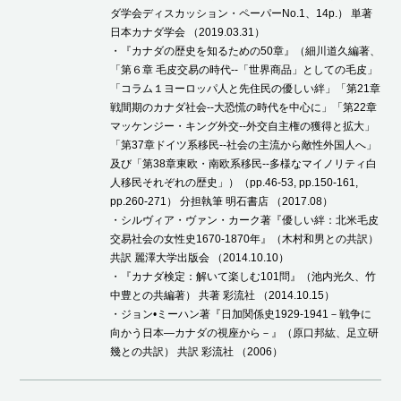
ダ学会ディスカッション・ペーパーNo.1、14p.） 単著
日本カナダ学会 （2019.03.31）
・『カナダの歴史を知るための50章』（細川道久編著、
「第６章 毛皮交易の時代--「世界商品」としての毛皮」
「コラム１ヨーロッパ人と先住民の優しい絆」「第21章
戦間期のカナダ社会--大恐慌の時代を中心に」「第22章
マッケンジー・キング外交--外交自主権の獲得と拡大」
「第37章ドイツ系移民--社会の主流から敵性外国人へ」
及び「第38章東欧・南欧系移民--多様なマイノリティ白
人移民それぞれの歴史」）（pp.46-53, pp.150-161,
pp.260-271） 分担執筆 明石書店 （2017.08）
・シルヴィア・ヴァン・カーク著『優しい絆：北米毛皮
交易社会の女性史1670-1870年』（木村和男との共訳）
共訳 麗澤大学出版会 （2014.10.10）
・『カナダ検定：解いて楽しむ101問』（池内光久、竹
中豊との共編著） 共著 彩流社 （2014.10.15）
・ジョン•ミーハン著『日加関係史1929-1941－戦争に
向かう日本—カナダの視座から－』（原口邦紘、足立研
幾との共訳） 共訳 彩流社 （2006）