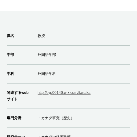
職名
教授
学部
外国語学部
学科
外国語学科
関連するweb
http://cyp00140.wix.com/ttanaka
サイト
専門分野
・カナダ研究（歴史）
研究テーマ
・カナダの貧困政策