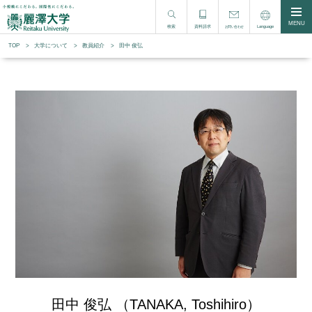
MENU
検索
資料請求
Language
お問い合わせ
TOP
大学について
教員紹介
田中 俊弘
田中 俊弘 （TANAKA, Toshihiro）