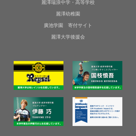
麗澤瑞浪中学・高等学校
麗澤幼稚園
廣池学園 寄付サイト
麗澤大学後援会