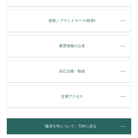
校歌／ブランドマーク(校章)
教育情報の公表
自己点検・取組
交通アクセス
「麗澤大学について」TOPに戻る