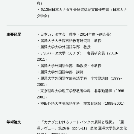
府）
・第13回日本カナダ学会研究奨励賞最優秀賞（日本カナ
ダ学会）
主要経歴
・日本カナダ学会 理事（2014年度〜副会長）
・麗澤大学大学院言語教育研究科 教授
・麗澤大学大学外国語学部 教授
・アルバータ大学（カナダ） 客員研究員（2010-
2011）
・麗澤大学外国語学部 助教授・准教授
・麗澤大学外国語学部 講師
・麗澤大学外国語学部英語学科 非常勤講師（1999-
2001）
・東京理科大学理工学部教養学科 非常勤講師（1998-
2001）
・神田外語大学英米語学科 非常勤講師（1998-2001）
学術論文
・「カナダにおけるフードバンクの展開と現状」 『麗
澤レヴュー』第26巻（pp.5-11） 単著 麗澤大学英米文化