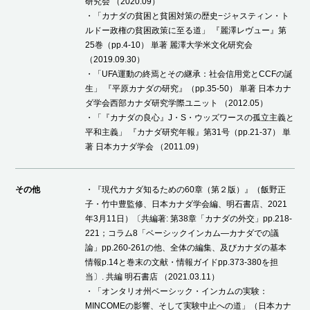
研究会 （2020.09）
・「カナダの貧困と貧困対策の歴史−ジャスティン・ト
ルドー政権の貧困政策に至る道」 『麗澤レヴュー』第
25巻（pp.4-10） 単著 麗澤大学米文化研究会
（2019.09.30）
・「UFA運動の終焉とその継承：社会信用党とCCFの誕
生」 『平原カナダの研究』（pp.35-50） 単著 日本カナ
ダ学会西部カナダ研究学際ユニット （2012.05）
・「『カナダの良心』J・S・ウッズワースの孤立主義と
平和主義」 『カナダ研究年報』第31号（pp.21-37） 単
著 日本カナダ学会 （2011.09）
その他
・『現代カナダ知るための60章（第２版）』（飯野正
子・竹中豊監修、日本カナダ学会編、明石書店、2021
年3月11日）〔共編著: 第38章「カナダの外交」pp.218-
221；コラム8「ベーシックインカム—カナダでの議
論」pp.260-261の他、全体の編集、及びカナダの基本
情報p.14と巻末の文献・情報ガイドpp.373-380を担
当〕. 共編 明石書店 （2021.03.11）
・「オンタリオ州ベーシック・インカムの実験：
MINCOMEの影響、そして実験中止への道」（日本カナ