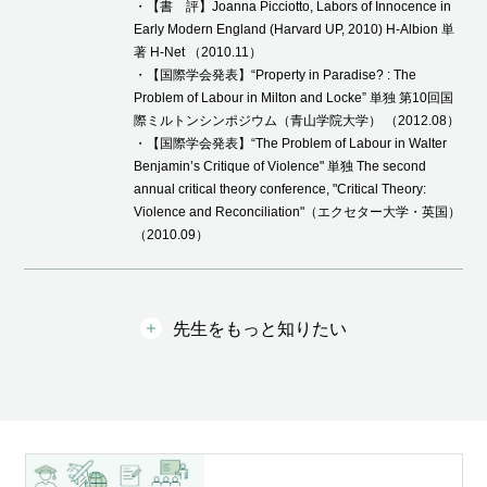
・【書 評】Joanna Picciotto, Labors of Innocence in
Early Modern England (Harvard UP, 2010) H-Albion 単
著 H-Net （2010.11）
・【国際学会発表】“Property in Paradise? : The
Problem of Labour in Milton and Locke” 単独 第10回国
際ミルトンシンポジウム（青山学院大学） （2012.08）
・【国際学会発表】“The Problem of Labour in Walter
Benjamin’s Critique of Violence" 単独 The second
annual critical theory conference, "Critical Theory:
Violence and Reconciliation"（エクセター大学・英国）
（2010.09）
先生をもっと知りたい