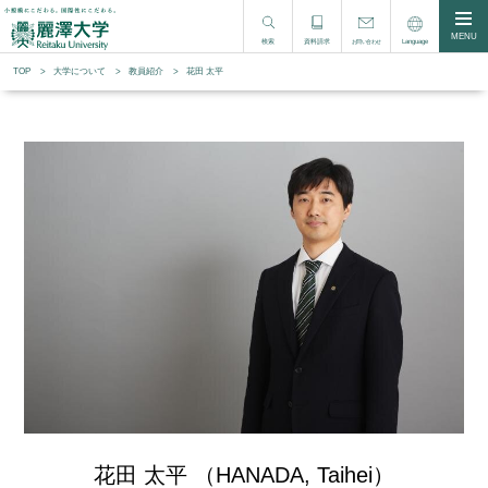
MENU
検索
資料請求
Language
お問い合わせ
TOP
大学について
教員紹介
花田 太平
花田 太平 （HANADA, Taihei）