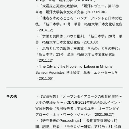
101巻 単著 麗澤大学（2018.03.01）
・「大震災と死者の政治学」『麗澤レヴュー』第23巻
単著 麗澤大学英米文化研究会（2017.09.30）
・「他者を求めるこころ：ハンナ・アレントと日本の戦
後」『新日本学』31号 単著 拓殖大学日本文化研究所
（2014.12）
・「労働と共同体：パウロ批判」『新日本学』28号 単
著 拓殖大学日本文化研究所（2013.03）
・「思想としての服飾：幸田文『きもの』とその時代」
『新日本学』23号 単著 拓殖大学日本文化研究所
（2011.12）
・‘The City and the Problem of Labour in Milton’s
Samson Agonistes’ 博士論文 単著 エクセター大学
（2011.06）
その他
・【実践報告】「オープンダイアローグの教育的展開〜
大学の現場から〜」ODNJP2021年度総会記念イベント
実践報告会（共同報告者：半田タユ美） オープンダイ
アローグ・ネットワーク・ジャパン （2021.06.27）
・【研究発表のProceedings】「長期震災復興論：時
間、記憶、死者」『モラロジー研究』第86号：31-41頁