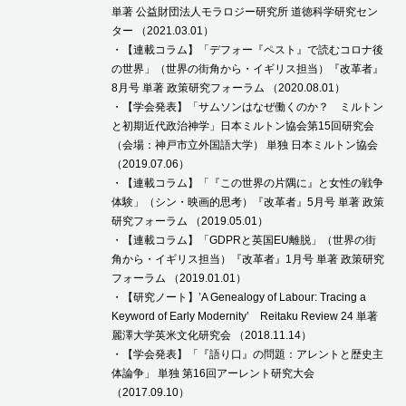
単著 公益財団法人モラロジー研究所 道徳科学研究セン
ター （2021.03.01）
・【連載コラム】「デフォー『ペスト』で読むコロナ後
の世界」（世界の街角から・イギリス担当）『改革者』
8月号 単著 政策研究フォーラム （2020.08.01）
・【学会発表】「サムソンはなぜ働くのか？ ミルトン
と初期近代政治神学」日本ミルトン協会第15回研究会
（会場：神戸市立外国語大学） 単独 日本ミルトン協会
（2019.07.06）
・【連載コラム】「『この世界の片隅に』と女性の戦争
体験」（シン・映画的思考）『改革者』5月号 単著 政策
研究フォーラム （2019.05.01）
・【連載コラム】「GDPRと英国EU離脱」（世界の街
角から・イギリス担当）『改革者』1月号 単著 政策研究
フォーラム （2019.01.01）
・【研究ノート】’A Genealogy of Labour: Tracing a
Keyword of Early Modernity’ Reitaku Review 24 単著
麗澤大学英米文化研究会 （2018.11.14）
・【学会発表】「『語り口』の問題：アレントと歴史主
体論争」 単独 第16回アーレント研究大会
（2017.09.10）