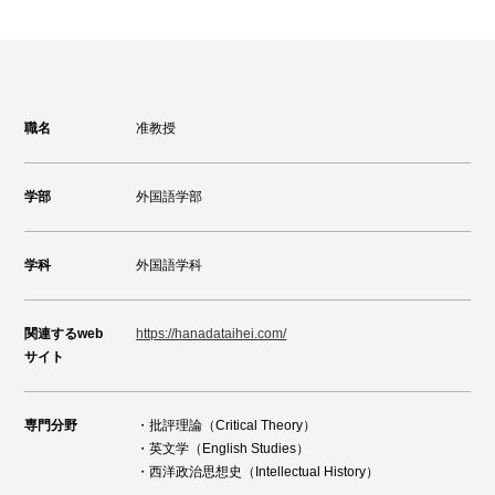
職名
准教授
学部
外国語学部
学科
外国語学科
関連するweb
https://hanadataihei.com/
サイト
専門分野
・批評理論（Critical Theory）
・英文学（English Studies）
・西洋政治思想史（Intellectual History）