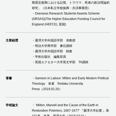
期震災復興における記憶、トラウマ、死者の政治理論的
研究」（日本私立学校振興・共済事業団）
・Overseas Research Students Awards Scheme
(ORSAS)(The Higher Education Funding Council for
England (HEFCE), 英国)
主要経歴
・麗澤大学外国語学部 准教授
・明治大学商学部 兼任講師
・麗澤大学外国語学部 助教
・学術出版社 編集部員
・英国エクセター大学英文学部 TA講師
著書
・Samson in Labour: Milton and Early Modern Political
Theology 単著 Reitaku University
Press（2019.02.20）
学術論文
・ 'Milton, Marvell and the Cause of the Earth in
Restoration Polemics, 1667-1677' 『麗澤大学紀要 』第