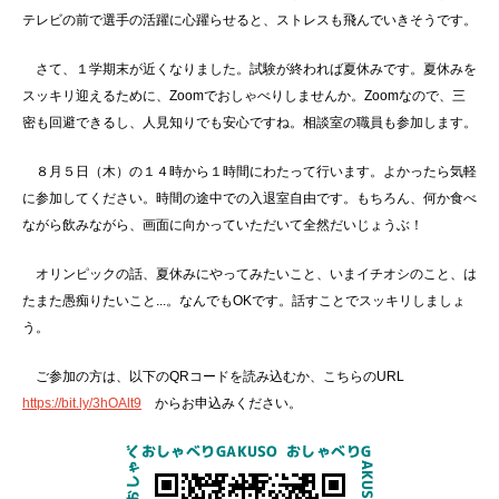
テレビの前で選手の活躍に心躍らせると、ストレスも飛んでいきそうです。
さて、１学期末が近くなりました。試験が終われば夏休みです。夏休みを
スッキリ迎えるために、Zoomでおしゃべりしませんか。Zoomなので、三
密も回避できるし、人見知りでも安心ですね。相談室の職員も参加します。
８月５日（木）の１４時から１時間にわたって行います。よかったら気軽
に参加してください。時間の途中での入退室自由です。もちろん、何か食べ
ながら飲みながら、画面に向かっていただいて全然だいじょうぶ！
オリンピックの話、夏休みにやってみたいこと、いまイチオシのこと、は
たまた愚痴りたいこと...。なんでもOKです。話すことでスッキリしましょ
う。
ご参加の方は、以下のQRコードを読み込むか、こちらのURL
https://bit.ly/3hOAlt9
からお申込みください。