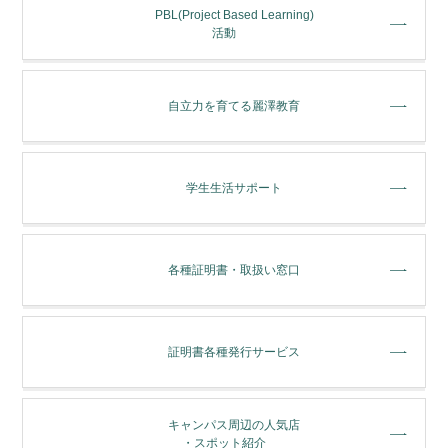
PBL(Project Based Learning)
活動
⾃⽴⼒を育てる麗澤教育
学⽣⽣活サポート
各種証明書・取扱い窓⼝
証明書各種発行サービス
キャンパス周辺の人気店
・スポット紹介