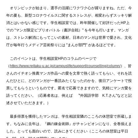
オリンピックが始まり、選手の活躍にワクワク心が躍りますね。ただ、今
年の夏も、新型コロナウイルスに関するストレスが、相変わらずスッキリ解
消とはいかない感じです。学生相談室では、昨年開催して好評だったHP上
での "マンガ限定ビブリオバトル（書評合戦）" を今年も行います。マンガ
は、ストレス解消にもってこいの素材。日本のマンガは世界で愛され、文化
庁が毎年行うメディア芸術祭りには "まんが部門" があるほどです。
このイベントは、学生相談室HPのコラムのページで
（
https://www.reitaku-u.ac.jp/campuslife/support/counselling/column/
）、皆
さんのイチオシ推薦マンガ作品への愛を文章で熱く語ってもらい、それを読
んだひとに、どのマンガが一番読みたくなったのかを、後日アンケートで投
票してもらうというものです。匿名で応募できますので、気軽にマンガ愛を
語ってください。（応募者名は、例えば 〝外国語学部 K.T.さん"などと記
述させていただきます。）
最多得票を獲得したマンガは、学生相談室隣のこころの休憩室で所蔵しま
す。ちなみに去年は、『鋼の錬金術師』がチャンピオンになり、全巻揃えま
した。とっても面白いので、読みにきてください（こころの休憩室は平日