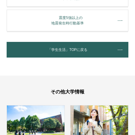
震度5強以上の
地震発生時行動基準
「学生生活」TOPに戻る
その他大学情報