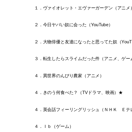
１．ヴァイオレット・エヴァーガーデン（アニメ
２．今日ヤバい奴に会った（YouTube）
２．大物俳優と友達になったと思ってた奴（YouTu
３．転生したらスライムだった件（アニメ、ゲー
４．異世界のんびり農家（アニメ）
４．きのう何食べた？（TVドラマ、映画）★
４．英会話フィーリングリッシュ（ＮＨＫ Ｅテ
４．Ｉｂ（ゲーム）