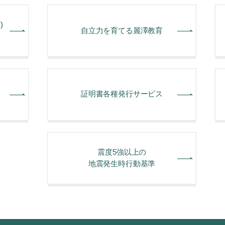
)
⾃⽴⼒を育てる麗澤教育
証明書各種発行サービス
震度5強以上の
地震発生時行動基準